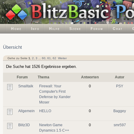
Home
Info
Hilfe
Szene
Forum
Chat
Übersicht
Gehe zu Seite
1
,
2
,
3
...
60
,
61
,
62
Weiter
Die Suche hat 1526 Ergebnisse ergeben.
Forum
Thema
Antworten
Autor
Smalltalk
Firewall: Your
0
PSY
Computer's First
Defense by Xander
Moser
Allgemein
HELLO
0
Baggey
Blitz3D
Newton Game
0
smr597
Dynamics 1.5 C++