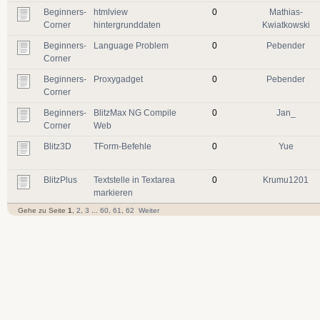
Beginners-
htmlview
0
Mathias-
Corner
hintergrunddaten
Kwiatkowski
Beginners-
Language Problem
0
Pebender
Corner
Beginners-
Proxygadget
0
Pebender
Corner
Beginners-
BlitzMax NG Compile
0
Jan_
Corner
Web
Blitz3D
TForm-Befehle
0
Yue
BlitzPlus
Textstelle in Textarea
0
Krumu1201
markieren
Gehe zu Seite
1
,
2
,
3
...
60
,
61
,
62
Weiter