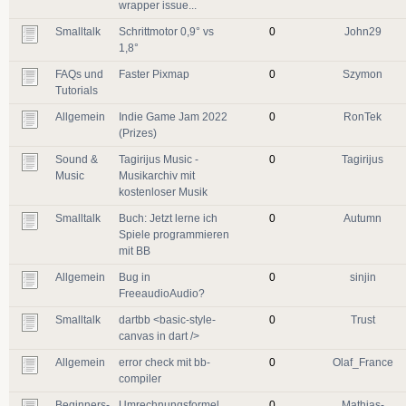
wrapper issue...
Smalltalk
Schrittmotor 0,9° vs
0
John29
1,8°
FAQs und
Faster Pixmap
0
Szymon
Tutorials
Allgemein
Indie Game Jam 2022
0
RonTek
(Prizes)
Sound &
Tagirijus Music -
0
Tagirijus
Music
Musikarchiv mit
kostenloser Musik
Smalltalk
Buch: Jetzt lerne ich
0
Autumn
Spiele programmieren
mit BB
Allgemein
Bug in
0
sinjin
FreeaudioAudio?
Smalltalk
dartbb <basic-style-
0
Trust
canvas in dart />
Allgemein
error check mit bb-
0
Olaf_France
compiler
Beginners-
Umrechnungsformel
0
Mathias-