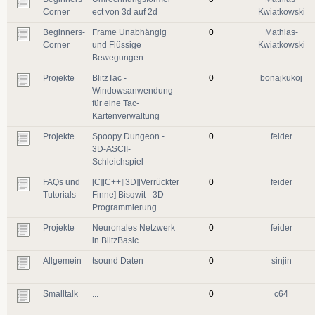
Corner
ect von 3d auf 2d
Kwiatkowski
Beginners-
Frame Unabhängig
0
Mathias-
Corner
und Flüssige
Kwiatkowski
Bewegungen
Projekte
BlitzTac -
0
bonajkukoj
Windowsanwendung
für eine Tac-
Kartenverwaltung
Projekte
Spoopy Dungeon -
0
feider
3D-ASCII-
Schleichspiel
FAQs und
[C][C++][3D][Verrückter
0
feider
Tutorials
Finne] Bisqwit - 3D-
Programmierung
Projekte
Neuronales Netzwerk
0
feider
in BlitzBasic
Allgemein
tsound Daten
0
sinjin
Smalltalk
...
0
c64