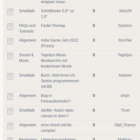
wrapper issue...
Smalltalk
Schrittmotor 0,9° vs
0
John29
1,8°
FAQs und
Faster Pixmap
0
Szymon
Tutorials
Allgemein
Indie Game Jam 2022
0
RonTek
(Prizes)
Sound &
Tagirijus Music -
0
Tagirijus
Music
Musikarchiv mit
kostenloser Musik
Smalltalk
Buch: Jetzt lerne ich
0
Autumn
Spiele programmieren
mit BB
Allgemein
Bug in
0
sinjin
FreeaudioAudio?
Smalltalk
dartbb <basic-style-
0
Trust
canvas in dart />
Allgemein
error check mit bb-
0
Olaf_France
compiler
Beginners-
Umrechnungsformel
0
Mathias-