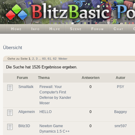
Home
Info
Hilfe
Szene
Forum
Chat
Übersicht
Gehe zu Seite
1
,
2
,
3
...
60
,
61
,
62
Weiter
Die Suche hat 1526 Ergebnisse ergeben.
Forum
Thema
Antworten
Autor
Smalltalk
Firewall: Your
0
PSY
Computer's First
Defense by Xander
Moser
Allgemein
HELLO
0
Baggey
Blitz3D
Newton Game
0
smr597
Dynamics 1.5 C++