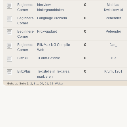
Beginners-
htmlview
0
Mathias-
Corner
hintergrunddaten
Kwiatkowski
Beginners-
Language Problem
0
Pebender
Corner
Beginners-
Proxygadget
0
Pebender
Corner
Beginners-
BlitzMax NG Compile
0
Jan_
Corner
Web
Blitz3D
TForm-Befehle
0
Yue
BlitzPlus
Textstelle in Textarea
0
Krumu1201
markieren
Gehe zu Seite
1
,
2
,
3
...
60
,
61
,
62
Weiter