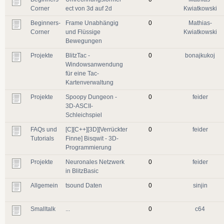
Corner
ect von 3d auf 2d
Kwiatkowski
Beginners-
Frame Unabhängig
0
Mathias-
Corner
und Flüssige
Kwiatkowski
Bewegungen
Projekte
BlitzTac -
0
bonajkukoj
Windowsanwendung
für eine Tac-
Kartenverwaltung
Projekte
Spoopy Dungeon -
0
feider
3D-ASCII-
Schleichspiel
FAQs und
[C][C++][3D][Verrückter
0
feider
Tutorials
Finne] Bisqwit - 3D-
Programmierung
Projekte
Neuronales Netzwerk
0
feider
in BlitzBasic
Allgemein
tsound Daten
0
sinjin
Smalltalk
...
0
c64