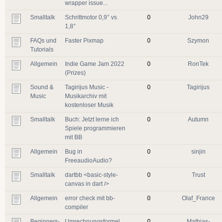
wrapper issue...
Smalltalk
Schrittmotor 0,9° vs
0
John29
1,8°
FAQs und
Faster Pixmap
0
Szymon
Tutorials
Allgemein
Indie Game Jam 2022
0
RonTek
(Prizes)
Sound &
Tagirijus Music -
0
Tagirijus
Music
Musikarchiv mit
kostenloser Musik
Smalltalk
Buch: Jetzt lerne ich
0
Autumn
Spiele programmieren
mit BB
Allgemein
Bug in
0
sinjin
FreeaudioAudio?
Smalltalk
dartbb <basic-style-
0
Trust
canvas in dart />
Allgemein
error check mit bb-
0
Olaf_France
compiler
Beginners-
Umrechnungsformel
0
Mathias-