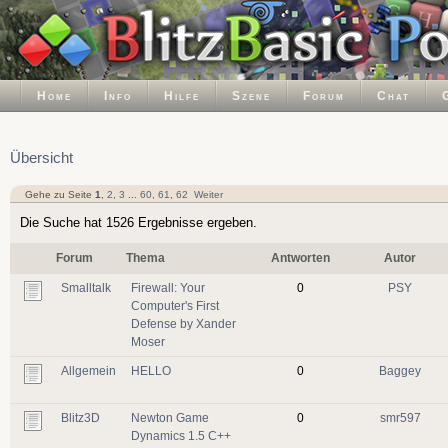
Home
Info
Hilfe
Szene
Forum
Chat
Übersicht
Gehe zu Seite
1
,
2
,
3
...
60
,
61
,
62
Weiter
Die Suche hat 1526 Ergebnisse ergeben.
Forum
Thema
Antworten
Autor
Smalltalk
Firewall: Your
0
PSY
Computer's First
Defense by Xander
Moser
Allgemein
HELLO
0
Baggey
Blitz3D
Newton Game
0
smr597
Dynamics 1.5 C++