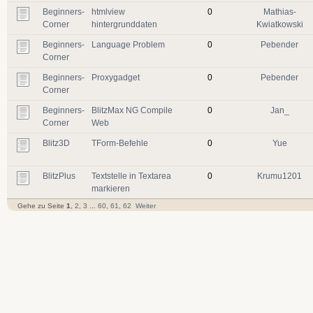
Beginners-
htmlview
0
Mathias-
Corner
hintergrunddaten
Kwiatkowski
Beginners-
Language Problem
0
Pebender
Corner
Beginners-
Proxygadget
0
Pebender
Corner
Beginners-
BlitzMax NG Compile
0
Jan_
Corner
Web
Blitz3D
TForm-Befehle
0
Yue
BlitzPlus
Textstelle in Textarea
0
Krumu1201
markieren
Gehe zu Seite
1
,
2
,
3
...
60
,
61
,
62
Weiter