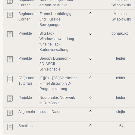
Corner
ect von 3d auf 2d
Kwiatkowski
Beginners-
Frame Unabhängig
0
Mathias-
Corner
und Flüssige
Kwiatkowski
Bewegungen
Projekte
BlitzTac -
0
bonajkukoj
Windowsanwendung
für eine Tac-
Kartenverwaltung
Projekte
Spoopy Dungeon -
0
feider
3D-ASCII-
Schleichspiel
FAQs und
[C][C++][3D][Verrückter
0
feider
Tutorials
Finne] Bisqwit - 3D-
Programmierung
Projekte
Neuronales Netzwerk
0
feider
in BlitzBasic
Allgemein
tsound Daten
0
sinjin
Smalltalk
...
0
c64