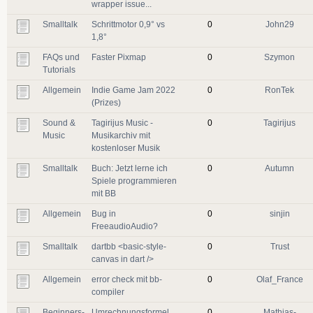
wrapper issue...
Smalltalk
Schrittmotor 0,9° vs
0
John29
1,8°
FAQs und
Faster Pixmap
0
Szymon
Tutorials
Allgemein
Indie Game Jam 2022
0
RonTek
(Prizes)
Sound &
Tagirijus Music -
0
Tagirijus
Music
Musikarchiv mit
kostenloser Musik
Smalltalk
Buch: Jetzt lerne ich
0
Autumn
Spiele programmieren
mit BB
Allgemein
Bug in
0
sinjin
FreeaudioAudio?
Smalltalk
dartbb <basic-style-
0
Trust
canvas in dart />
Allgemein
error check mit bb-
0
Olaf_France
compiler
Beginners-
Umrechnungsformel
0
Mathias-