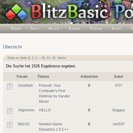
Home
Info
Hilfe
Szene
Forum
Chat
Übersicht
Gehe zu Seite
1
,
2
,
3
...
60
,
61
,
62
Weiter
Die Suche hat 1526 Ergebnisse ergeben.
Forum
Thema
Antworten
Autor
Smalltalk
Firewall: Your
0
PSY
Computer's First
Defense by Xander
Moser
Allgemein
HELLO
0
Baggey
Blitz3D
Newton Game
0
smr597
Dynamics 1.5 C++