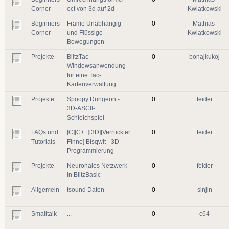
Corner
ect von 3d auf 2d
Kwiatkowski
Beginners-
Frame Unabhängig
0
Mathias-
Corner
und Flüssige
Kwiatkowski
Bewegungen
Projekte
BlitzTac -
0
bonajkukoj
Windowsanwendung
für eine Tac-
Kartenverwaltung
Projekte
Spoopy Dungeon -
0
feider
3D-ASCII-
Schleichspiel
FAQs und
[C][C++][3D][Verrückter
0
feider
Tutorials
Finne] Bisqwit - 3D-
Programmierung
Projekte
Neuronales Netzwerk
0
feider
in BlitzBasic
Allgemein
tsound Daten
0
sinjin
Smalltalk
...
0
c64