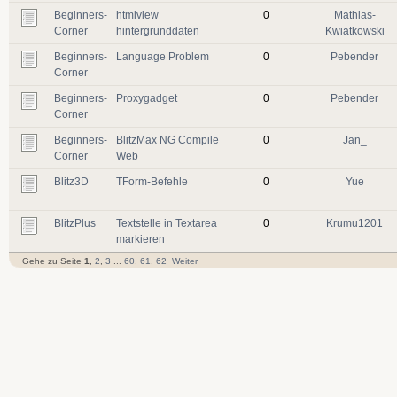
Beginners-
htmlview
0
Mathias-
Corner
hintergrunddaten
Kwiatkowski
Beginners-
Language Problem
0
Pebender
Corner
Beginners-
Proxygadget
0
Pebender
Corner
Beginners-
BlitzMax NG Compile
0
Jan_
Corner
Web
Blitz3D
TForm-Befehle
0
Yue
BlitzPlus
Textstelle in Textarea
0
Krumu1201
markieren
Gehe zu Seite
1
,
2
,
3
...
60
,
61
,
62
Weiter