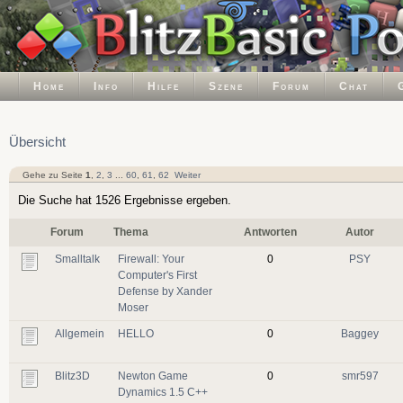
Home
Info
Hilfe
Szene
Forum
Chat
Übersicht
Gehe zu Seite
1
,
2
,
3
...
60
,
61
,
62
Weiter
Die Suche hat 1526 Ergebnisse ergeben.
Forum
Thema
Antworten
Autor
Smalltalk
Firewall: Your
0
PSY
Computer's First
Defense by Xander
Moser
Allgemein
HELLO
0
Baggey
Blitz3D
Newton Game
0
smr597
Dynamics 1.5 C++