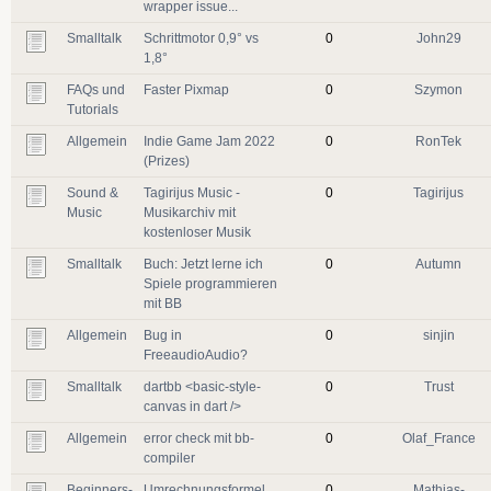
wrapper issue...
Smalltalk
Schrittmotor 0,9° vs
0
John29
1,8°
FAQs und
Faster Pixmap
0
Szymon
Tutorials
Allgemein
Indie Game Jam 2022
0
RonTek
(Prizes)
Sound &
Tagirijus Music -
0
Tagirijus
Music
Musikarchiv mit
kostenloser Musik
Smalltalk
Buch: Jetzt lerne ich
0
Autumn
Spiele programmieren
mit BB
Allgemein
Bug in
0
sinjin
FreeaudioAudio?
Smalltalk
dartbb <basic-style-
0
Trust
canvas in dart />
Allgemein
error check mit bb-
0
Olaf_France
compiler
Beginners-
Umrechnungsformel
0
Mathias-