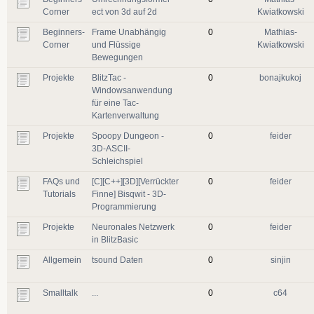
Corner
ect von 3d auf 2d
Kwiatkowski
Beginners-
Frame Unabhängig
0
Mathias-
Corner
und Flüssige
Kwiatkowski
Bewegungen
Projekte
BlitzTac -
0
bonajkukoj
Windowsanwendung
für eine Tac-
Kartenverwaltung
Projekte
Spoopy Dungeon -
0
feider
3D-ASCII-
Schleichspiel
FAQs und
[C][C++][3D][Verrückter
0
feider
Tutorials
Finne] Bisqwit - 3D-
Programmierung
Projekte
Neuronales Netzwerk
0
feider
in BlitzBasic
Allgemein
tsound Daten
0
sinjin
Smalltalk
...
0
c64