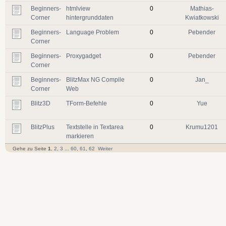
Beginners-
htmlview
0
Mathias-
Corner
hintergrunddaten
Kwiatkowski
Beginners-
Language Problem
0
Pebender
Corner
Beginners-
Proxygadget
0
Pebender
Corner
Beginners-
BlitzMax NG Compile
0
Jan_
Corner
Web
Blitz3D
TForm-Befehle
0
Yue
BlitzPlus
Textstelle in Textarea
0
Krumu1201
markieren
Gehe zu Seite
1
,
2
,
3
...
60
,
61
,
62
Weiter