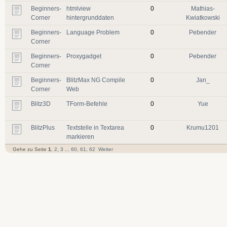
Beginners-
htmlview
0
Mathias-
Corner
hintergrunddaten
Kwiatkowski
Beginners-
Language Problem
0
Pebender
Corner
Beginners-
Proxygadget
0
Pebender
Corner
Beginners-
BlitzMax NG Compile
0
Jan_
Corner
Web
Blitz3D
TForm-Befehle
0
Yue
BlitzPlus
Textstelle in Textarea
0
Krumu1201
markieren
Gehe zu Seite
1
,
2
,
3
...
60
,
61
,
62
Weiter