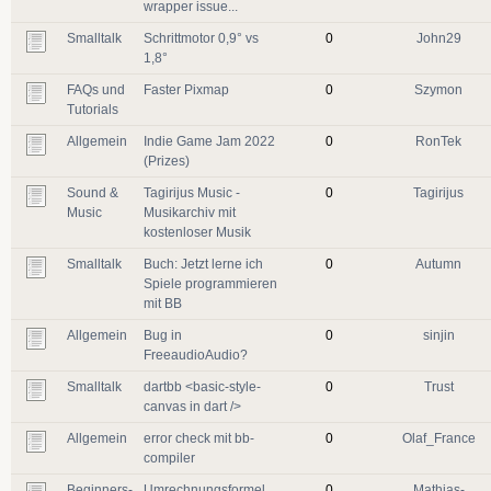
wrapper issue...
Smalltalk
Schrittmotor 0,9° vs
0
John29
1,8°
FAQs und
Faster Pixmap
0
Szymon
Tutorials
Allgemein
Indie Game Jam 2022
0
RonTek
(Prizes)
Sound &
Tagirijus Music -
0
Tagirijus
Music
Musikarchiv mit
kostenloser Musik
Smalltalk
Buch: Jetzt lerne ich
0
Autumn
Spiele programmieren
mit BB
Allgemein
Bug in
0
sinjin
FreeaudioAudio?
Smalltalk
dartbb <basic-style-
0
Trust
canvas in dart />
Allgemein
error check mit bb-
0
Olaf_France
compiler
Beginners-
Umrechnungsformel
0
Mathias-