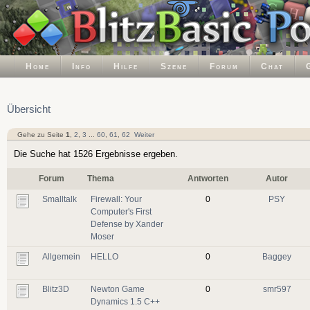
Home
Info
Hilfe
Szene
Forum
Chat
Übersicht
Gehe zu Seite
1
,
2
,
3
...
60
,
61
,
62
Weiter
Die Suche hat 1526 Ergebnisse ergeben.
Forum
Thema
Antworten
Autor
Smalltalk
Firewall: Your
0
PSY
Computer's First
Defense by Xander
Moser
Allgemein
HELLO
0
Baggey
Blitz3D
Newton Game
0
smr597
Dynamics 1.5 C++