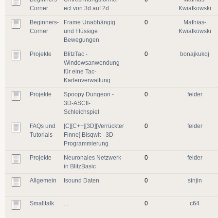
Corner
ect von 3d auf 2d
Kwiatkowski
Beginners-
Frame Unabhängig
0
Mathias-
Corner
und Flüssige
Kwiatkowski
Bewegungen
Projekte
BlitzTac -
0
bonajkukoj
Windowsanwendung
für eine Tac-
Kartenverwaltung
Projekte
Spoopy Dungeon -
0
feider
3D-ASCII-
Schleichspiel
FAQs und
[C][C++][3D][Verrückter
0
feider
Tutorials
Finne] Bisqwit - 3D-
Programmierung
Projekte
Neuronales Netzwerk
0
feider
in BlitzBasic
Allgemein
tsound Daten
0
sinjin
Smalltalk
...
0
c64