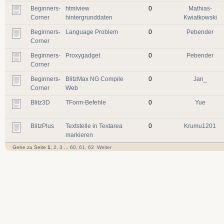
Beginners-
htmlview
0
Mathias-
Corner
hintergrunddaten
Kwiatkowski
Beginners-
Language Problem
0
Pebender
Corner
Beginners-
Proxygadget
0
Pebender
Corner
Beginners-
BlitzMax NG Compile
0
Jan_
Corner
Web
Blitz3D
TForm-Befehle
0
Yue
BlitzPlus
Textstelle in Textarea
0
Krumu1201
markieren
Gehe zu Seite
1
,
2
,
3
...
60
,
61
,
62
Weiter