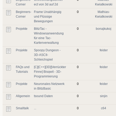
Corner
ect von 3d auf 2d
Kwiatkowski
Beginners-
Frame Unabhängig
0
Mathias-
Corner
und Flüssige
Kwiatkowski
Bewegungen
Projekte
BlitzTac -
0
bonajkukoj
Windowsanwendung
für eine Tac-
Kartenverwaltung
Projekte
Spoopy Dungeon -
0
feider
3D-ASCII-
Schleichspiel
FAQs und
[C][C++][3D][Verrückter
0
feider
Tutorials
Finne] Bisqwit - 3D-
Programmierung
Projekte
Neuronales Netzwerk
0
feider
in BlitzBasic
Allgemein
tsound Daten
0
sinjin
Smalltalk
...
0
c64