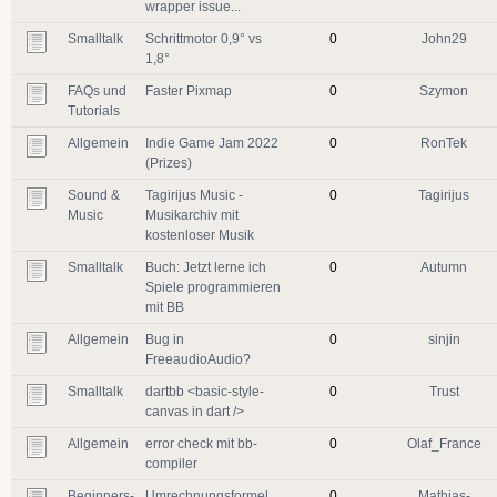
wrapper issue...
Smalltalk
Schrittmotor 0,9° vs
0
John29
1,8°
FAQs und
Faster Pixmap
0
Szymon
Tutorials
Allgemein
Indie Game Jam 2022
0
RonTek
(Prizes)
Sound &
Tagirijus Music -
0
Tagirijus
Music
Musikarchiv mit
kostenloser Musik
Smalltalk
Buch: Jetzt lerne ich
0
Autumn
Spiele programmieren
mit BB
Allgemein
Bug in
0
sinjin
FreeaudioAudio?
Smalltalk
dartbb <basic-style-
0
Trust
canvas in dart />
Allgemein
error check mit bb-
0
Olaf_France
compiler
Beginners-
Umrechnungsformel
0
Mathias-