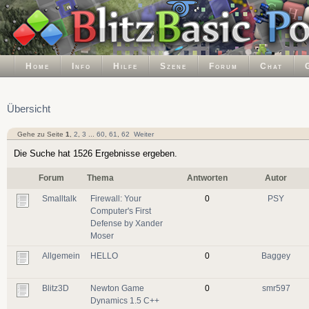
Home
Info
Hilfe
Szene
Forum
Chat
Übersicht
Gehe zu Seite
1
,
2
,
3
...
60
,
61
,
62
Weiter
Die Suche hat 1526 Ergebnisse ergeben.
Forum
Thema
Antworten
Autor
Smalltalk
Firewall: Your
0
PSY
Computer's First
Defense by Xander
Moser
Allgemein
HELLO
0
Baggey
Blitz3D
Newton Game
0
smr597
Dynamics 1.5 C++