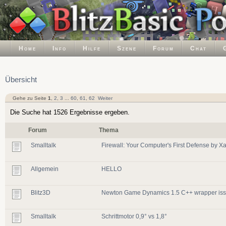
Home
Info
Hilfe
Szene
Forum
Chat
Übersicht
Gehe zu Seite
1
,
2
,
3
...
60
,
61
,
62
Weiter
Die Suche hat 1526 Ergebnisse ergeben.
Forum
Thema
Smalltalk
Firewall: Your Computer's First Defense by 
Allgemein
HELLO
Blitz3D
Newton Game Dynamics 1.5 C++ wrapper issu
Smalltalk
Schrittmotor 0,9° vs 1,8°