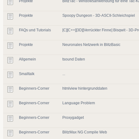
Projekte
BlitzTac - Windowsanwendung für eine Tac-K
Projekte
Spoopy Dungeon - 3D-ASCII-Schleichspiel
FAQs und Tutorials
[C][C++][3D][Verrückter Finne] Bisqwit - 3D-
Projekte
Neuronales Netzwerk in BlitzBasic
Allgemein
tsound Daten
Smalltalk
...
Beginners-Corner
htmlview hintergrunddaten
Beginners-Corner
Language Problem
Beginners-Corner
Proxygadget
Beginners-Corner
BlitzMax NG Compile Web