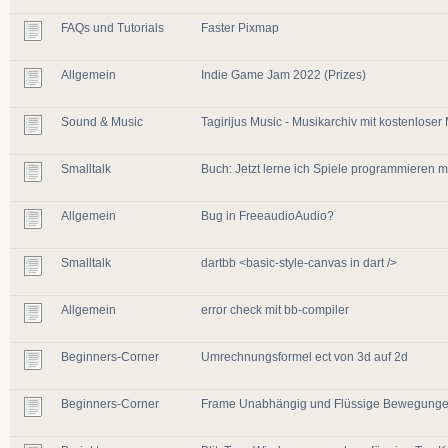
FAQs und Tutorials
Faster Pixmap
Allgemein
Indie Game Jam 2022 (Prizes)
Sound & Music
Tagirijus Music - Musikarchiv mit kostenloser
Smalltalk
Buch: Jetzt lerne ich Spiele programmieren m
Allgemein
Bug in FreeaudioAudio?
Smalltalk
dartbb <basic-style-canvas in dart />
Allgemein
error check mit bb-compiler
Beginners-Corner
Umrechnungsformel ect von 3d auf 2d
Beginners-Corner
Frame Unabhängig und Flüssige Bewegung