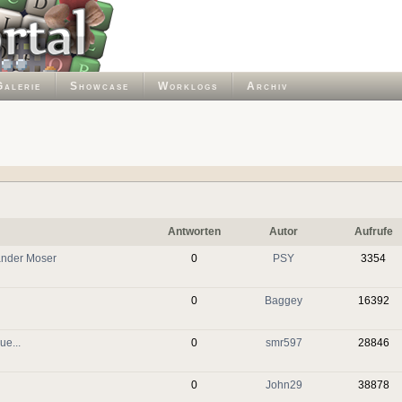
Galerie
Showcase
Worklogs
Archiv
Antworten
Autor
Aufrufe
Xander Moser
0
PSY
3354
0
Baggey
16392
e...
0
smr597
28846
0
John29
38878