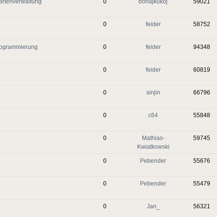
artenverwaltung
0
bonajkukoj
59021
0
feider
58752
Programmierung
0
feider
94348
0
feider
60819
0
sinjin
66796
0
c64
55848
0
Mathias-
59745
Kwiatkowski
0
Pebender
55676
0
Pebender
55479
0
Jan_
56321