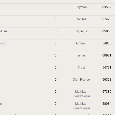
0
Szymon
83502
0
RonTek
67428
 Musik
0
Tagirijus
85003
it BB
0
Autumn
54836
0
sinjin
60921
0
Trust
54721
0
Olaf_France
56328
0
Mathias-
57380
Kwiatkowski
en
0
Mathias-
58084
Kwiatkowski