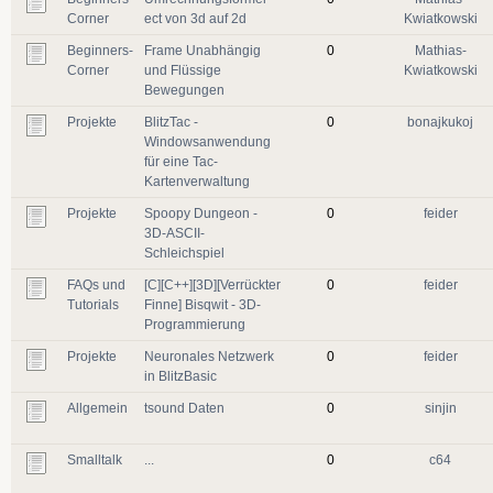
Corner
ect von 3d auf 2d
Kwiatkowski
Beginners-
Frame Unabhängig
0
Mathias-
Corner
und Flüssige
Kwiatkowski
Bewegungen
Projekte
BlitzTac -
0
bonajkukoj
Windowsanwendung
für eine Tac-
Kartenverwaltung
Projekte
Spoopy Dungeon -
0
feider
3D-ASCII-
Schleichspiel
FAQs und
[C][C++][3D][Verrückter
0
feider
Tutorials
Finne] Bisqwit - 3D-
Programmierung
Projekte
Neuronales Netzwerk
0
feider
in BlitzBasic
Allgemein
tsound Daten
0
sinjin
Smalltalk
...
0
c64