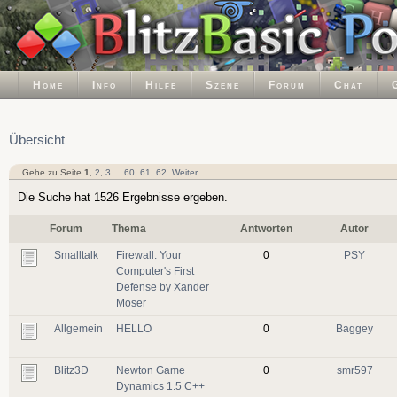
Home
Info
Hilfe
Szene
Forum
Chat
Übersicht
Gehe zu Seite
1
,
2
,
3
...
60
,
61
,
62
Weiter
Die Suche hat 1526 Ergebnisse ergeben.
Forum
Thema
Antworten
Autor
Smalltalk
Firewall: Your
0
PSY
Computer's First
Defense by Xander
Moser
Allgemein
HELLO
0
Baggey
Blitz3D
Newton Game
0
smr597
Dynamics 1.5 C++