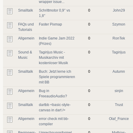
wrapper issue...
Smalltalk
Schrittmotor 0,9° vs
0
John29
1,8°
FAQs und
Faster Pixmap
0
Szymon
Tutorials
Allgemein
Indie Game Jam 2022
0
RonTek
(Prizes)
Sound &
Tagirijus Music -
0
Tagirijus
Music
Musikarchiv mit
kostenloser Musik
Smalltalk
Buch: Jetzt lerne ich
0
Autumn
Spiele programmieren
mit BB
Allgemein
Bug in
0
sinjin
FreeaudioAudio?
Smalltalk
dartbb <basic-style-
0
Trust
canvas in dart />
Allgemein
error check mit bb-
0
Olaf_France
compiler
Beginners-
Umrechnungsformel
0
Mathias-