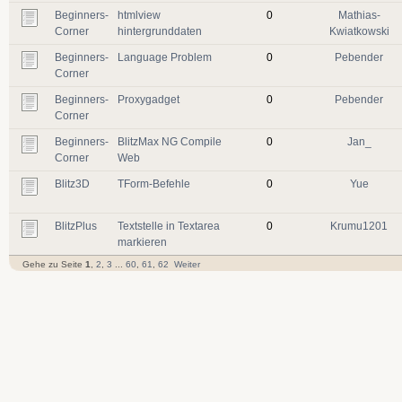
Beginners-
htmlview
0
Mathias-
Corner
hintergrunddaten
Kwiatkowski
Beginners-
Language Problem
0
Pebender
Corner
Beginners-
Proxygadget
0
Pebender
Corner
Beginners-
BlitzMax NG Compile
0
Jan_
Corner
Web
Blitz3D
TForm-Befehle
0
Yue
BlitzPlus
Textstelle in Textarea
0
Krumu1201
markieren
Gehe zu Seite
1
,
2
,
3
...
60
,
61
,
62
Weiter