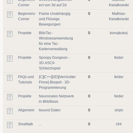
Corner
ect von 3d auf 2d
Kwiatkowski
Beginners-
Frame Unabhängig
0
Mathias-
Corner
und Flüssige
Kwiatkowski
Bewegungen
Projekte
BlitzTac -
0
bonajkukoj
Windowsanwendung
für eine Tac-
Kartenverwaltung
Projekte
Spoopy Dungeon -
0
feider
3D-ASCII-
Schleichspiel
FAQs und
[C][C++][3D][Verrückter
0
feider
Tutorials
Finne] Bisqwit - 3D-
Programmierung
Projekte
Neuronales Netzwerk
0
feider
in BlitzBasic
Allgemein
tsound Daten
0
sinjin
Smalltalk
...
0
c64