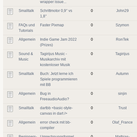
wrapper issue...
Smalltalk
Schrittmotor 0,9° vs
0
John29
1,8°
FAQs und
Faster Pixmap
0
Szymon
Tutorials
Allgemein
Indie Game Jam 2022
0
RonTek
(Prizes)
Sound &
Tagirijus Music -
0
Tagirijus
Music
Musikarchiv mit
kostenloser Musik
Smalltalk
Buch: Jetzt lerne ich
0
Autumn
Spiele programmieren
mit BB
Allgemein
Bug in
0
sinjin
FreeaudioAudio?
Smalltalk
dartbb <basic-style-
0
Trust
canvas in dart />
Allgemein
error check mit bb-
0
Olaf_France
compiler
Beginners-
Umrechnungsformel
0
Mathias-