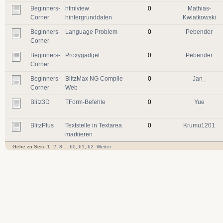
Beginners-
htmlview
0
Mathias-
Corner
hintergrunddaten
Kwiatkowski
Beginners-
Language Problem
0
Pebender
Corner
Beginners-
Proxygadget
0
Pebender
Corner
Beginners-
BlitzMax NG Compile
0
Jan_
Corner
Web
Blitz3D
TForm-Befehle
0
Yue
BlitzPlus
Textstelle in Textarea
0
Krumu1201
markieren
Gehe zu Seite
1
,
2
,
3
...
60
,
61
,
62
Weiter