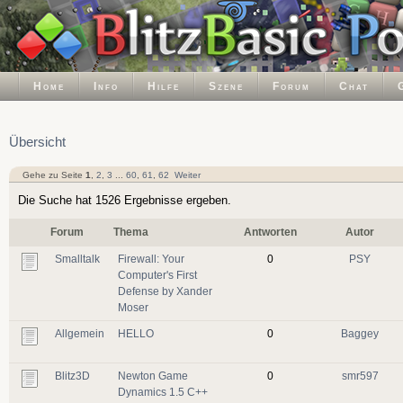
Home
Info
Hilfe
Szene
Forum
Chat
Übersicht
Gehe zu Seite
1
,
2
,
3
...
60
,
61
,
62
Weiter
Die Suche hat 1526 Ergebnisse ergeben.
Forum
Thema
Antworten
Autor
Smalltalk
Firewall: Your
0
PSY
Computer's First
Defense by Xander
Moser
Allgemein
HELLO
0
Baggey
Blitz3D
Newton Game
0
smr597
Dynamics 1.5 C++