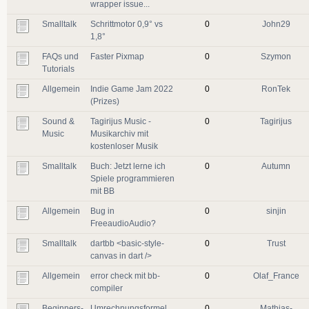
wrapper issue...
Smalltalk
Schrittmotor 0,9° vs
0
John29
1,8°
FAQs und
Faster Pixmap
0
Szymon
Tutorials
Allgemein
Indie Game Jam 2022
0
RonTek
(Prizes)
Sound &
Tagirijus Music -
0
Tagirijus
Music
Musikarchiv mit
kostenloser Musik
Smalltalk
Buch: Jetzt lerne ich
0
Autumn
Spiele programmieren
mit BB
Allgemein
Bug in
0
sinjin
FreeaudioAudio?
Smalltalk
dartbb <basic-style-
0
Trust
canvas in dart />
Allgemein
error check mit bb-
0
Olaf_France
compiler
Beginners-
Umrechnungsformel
0
Mathias-