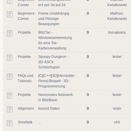
Corner
ect von 3d auf 2d
Kwiatkowski
Beginners-
Frame Unabhängig
0
Mathias-
Corner
und Flüssige
Kwiatkowski
Bewegungen
Projekte
BlitzTac -
0
bonajkukoj
Windowsanwendung
für eine Tac-
Kartenverwaltung
Projekte
Spoopy Dungeon -
0
feider
3D-ASCII-
Schleichspiel
FAQs und
[C][C++][3D][Verrückter
0
feider
Tutorials
Finne] Bisqwit - 3D-
Programmierung
Projekte
Neuronales Netzwerk
0
feider
in BlitzBasic
Allgemein
tsound Daten
0
sinjin
Smalltalk
...
0
c64