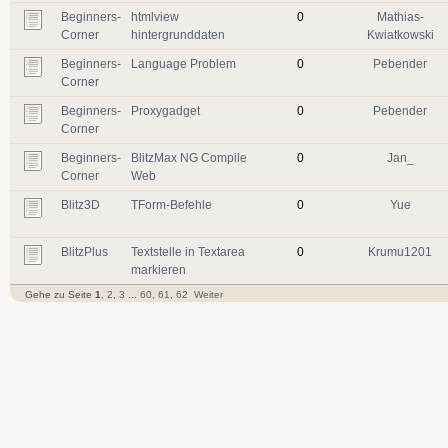
Beginners-
htmlview
0
Mathias-
Corner
hintergrunddaten
Kwiatkowski
Beginners-
Language Problem
0
Pebender
Corner
Beginners-
Proxygadget
0
Pebender
Corner
Beginners-
BlitzMax NG Compile
0
Jan_
Corner
Web
Blitz3D
TForm-Befehle
0
Yue
BlitzPlus
Textstelle in Textarea
0
Krumu1201
markieren
Gehe zu Seite
1
,
2
,
3
...
60
,
61
,
62
Weiter