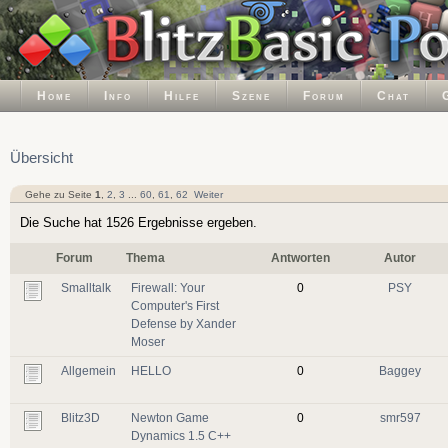
Home
Info
Hilfe
Szene
Forum
Chat
Übersicht
Gehe zu Seite
1
,
2
,
3
...
60
,
61
,
62
Weiter
Die Suche hat 1526 Ergebnisse ergeben.
Forum
Thema
Antworten
Autor
Smalltalk
Firewall: Your
0
PSY
Computer's First
Defense by Xander
Moser
Allgemein
HELLO
0
Baggey
Blitz3D
Newton Game
0
smr597
Dynamics 1.5 C++