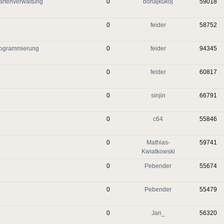
artenverwaltung
0
bonajkukoj
59018
0
feider
58752
Programmierung
0
feider
94345
0
feider
60817
0
sinjin
66791
0
c64
55846
0
Mathias-
59741
Kwiatkowski
0
Pebender
55674
0
Pebender
55479
0
Jan_
56320