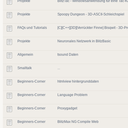
Projekte
BlitzTac - Windowsanwendung für eine Tac-K
Projekte
Spoopy Dungeon - 3D-ASCII-Schleichspiel
FAQs und Tutorials
[C][C++][3D][Verrückter Finne] Bisqwit - 3D-
Projekte
Neuronales Netzwerk in BlitzBasic
Allgemein
tsound Daten
Smalltalk
...
Beginners-Corner
htmlview hintergrunddaten
Beginners-Corner
Language Problem
Beginners-Corner
Proxygadget
Beginners-Corner
BlitzMax NG Compile Web