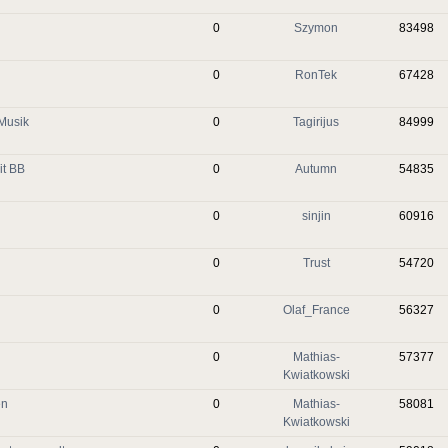
0
Szymon
83498
0
RonTek
67428
 Musik
0
Tagirijus
84999
it BB
0
Autumn
54835
0
sinjin
60916
0
Trust
54720
0
Olaf_France
56327
0
Mathias-
57377
Kwiatkowski
en
0
Mathias-
58081
Kwiatkowski