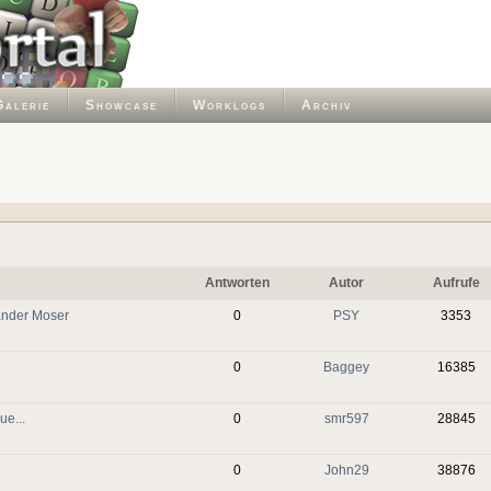
Galerie
Showcase
Worklogs
Archiv
Antworten
Autor
Aufrufe
Xander Moser
0
PSY
3353
0
Baggey
16385
e...
0
smr597
28845
0
John29
38876