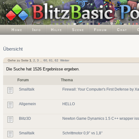
Home
Info
Hilfe
Szene
Forum
Chat
Übersicht
Gehe zu Seite
1
,
2
,
3
...
60
,
61
,
62
Weiter
Die Suche hat 1526 Ergebnisse ergeben.
Forum
Thema
Smalltalk
Firewall: Your Computer's First Defense by 
Allgemein
HELLO
Blitz3D
Newton Game Dynamics 1.5 C++ wrapper issu
Smalltalk
Schrittmotor 0,9° vs 1,8°