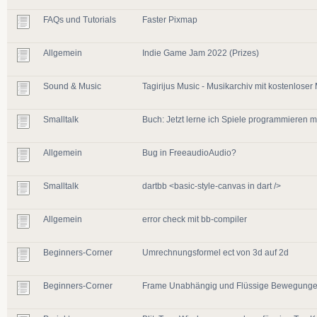
FAQs und Tutorials
Faster Pixmap
Allgemein
Indie Game Jam 2022 (Prizes)
Sound & Music
Tagirijus Music - Musikarchiv mit kostenloser
Smalltalk
Buch: Jetzt lerne ich Spiele programmieren m
Allgemein
Bug in FreeaudioAudio?
Smalltalk
dartbb <basic-style-canvas in dart />
Allgemein
error check mit bb-compiler
Beginners-Corner
Umrechnungsformel ect von 3d auf 2d
Beginners-Corner
Frame Unabhängig und Flüssige Bewegung