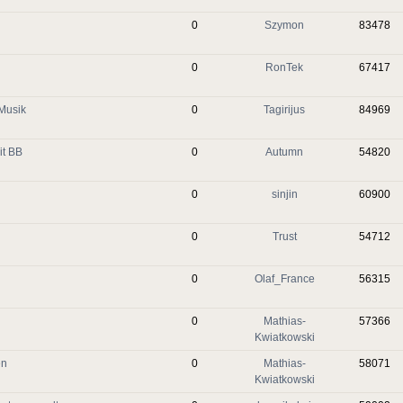
0
Szymon
83478
0
RonTek
67417
 Musik
0
Tagirijus
84969
it BB
0
Autumn
54820
0
sinjin
60900
0
Trust
54712
0
Olaf_France
56315
0
Mathias-
57366
Kwiatkowski
en
0
Mathias-
58071
Kwiatkowski