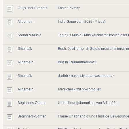
FAQs und Tutorials
Faster Pixmap
Allgemein
Indie Game Jam 2022 (Prizes)
Sound & Music
Tagirijus Music - Musikarchiv mit kostenloser
Smalltalk
Buch: Jetzt lerne ich Spiele programmieren m
Allgemein
Bug in FreeaudioAudio?
Smalltalk
dartbb <basic-style-canvas in dart />
Allgemein
error check mit bb-compiler
Beginners-Corner
Umrechnungsformel ect von 3d auf 2d
Beginners-Corner
Frame Unabhängig und Flüssige Bewegung