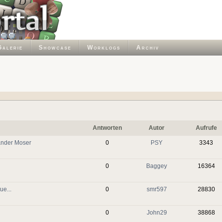
Galerie
Showcase
Worklogs
Archiv
Antworten
Autor
Aufrufe
Xander Moser
0
PSY
3343
0
Baggey
16364
e...
0
smr597
28830
0
John29
38868