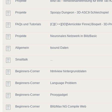
Projekte
BlitzTac - Windowsanwendung für eine Tac-K
Projekte
Spoopy Dungeon - 3D-ASCII-Schleichspiel
FAQs und Tutorials
[C][C++][3D][Verrückter Finne] Bisqwit - 3D-
Projekte
Neuronales Netzwerk in BlitzBasic
Allgemein
tsound Daten
Smalltalk
...
Beginners-Corner
htmlview hintergrunddaten
Beginners-Corner
Language Problem
Beginners-Corner
Proxygadget
Beginners-Corner
BlitzMax NG Compile Web