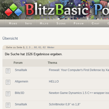
Home
Info
Hilfe
Szene
Forum
Chat
Übersicht
Gehe zu Seite
1
,
2
,
3
...
60
,
61
,
62
Weiter
Die Suche hat 1526 Ergebnisse ergeben.
Forum
Thema
Smalltalk
Firewall: Your Computer's First Defense by 
Allgemein
HELLO
Blitz3D
Newton Game Dynamics 1.5 C++ wrapper issu
Smalltalk
Schrittmotor 0,9° vs 1,8°