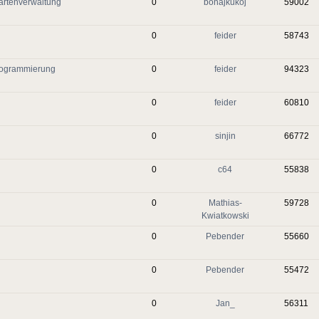
artenverwaltung
0
bonajkukoj
59002
0
feider
58743
Programmierung
0
feider
94323
0
feider
60810
0
sinjin
66772
0
c64
55838
0
Mathias-
59728
Kwiatkowski
0
Pebender
55660
0
Pebender
55472
0
Jan_
56311