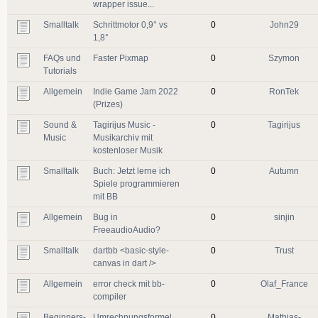
wrapper issue...
Smalltalk
Schrittmotor 0,9° vs
0
John29
1,8°
FAQs und
Faster Pixmap
0
Szymon
Tutorials
Allgemein
Indie Game Jam 2022
0
RonTek
(Prizes)
Sound &
Tagirijus Music -
0
Tagirijus
Music
Musikarchiv mit
kostenloser Musik
Smalltalk
Buch: Jetzt lerne ich
0
Autumn
Spiele programmieren
mit BB
Allgemein
Bug in
0
sinjin
FreeaudioAudio?
Smalltalk
dartbb <basic-style-
0
Trust
canvas in dart />
Allgemein
error check mit bb-
0
Olaf_France
compiler
Beginners-
Umrechnungsformel
0
Mathias-