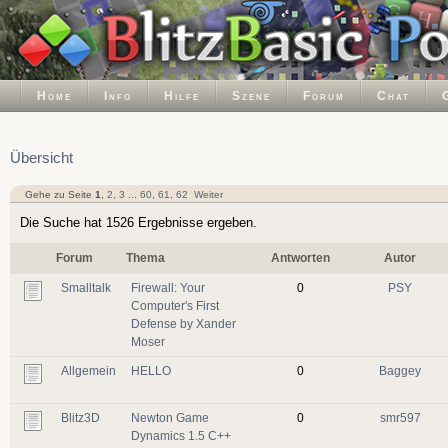
Home
Info
Hilfe
Szene
Forum
Chat
Übersicht
Gehe zu Seite
1
,
2
,
3
...
60
,
61
,
62
Weiter
Die Suche hat 1526 Ergebnisse ergeben.
Forum
Thema
Antworten
Autor
Smalltalk
Firewall: Your
0
PSY
Computer's First
Defense by Xander
Moser
Allgemein
HELLO
0
Baggey
Blitz3D
Newton Game
0
smr597
Dynamics 1.5 C++