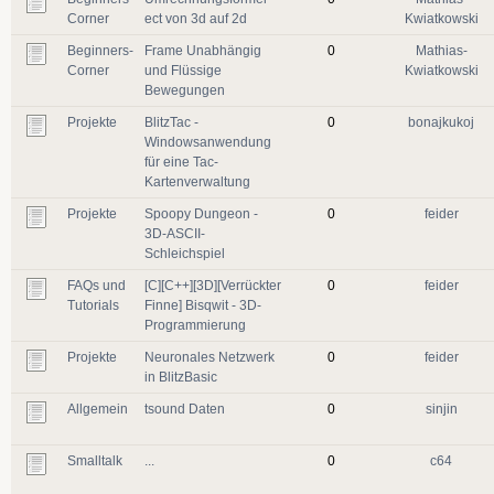
Corner
ect von 3d auf 2d
Kwiatkowski
Beginners-
Frame Unabhängig
0
Mathias-
Corner
und Flüssige
Kwiatkowski
Bewegungen
Projekte
BlitzTac -
0
bonajkukoj
Windowsanwendung
für eine Tac-
Kartenverwaltung
Projekte
Spoopy Dungeon -
0
feider
3D-ASCII-
Schleichspiel
FAQs und
[C][C++][3D][Verrückter
0
feider
Tutorials
Finne] Bisqwit - 3D-
Programmierung
Projekte
Neuronales Netzwerk
0
feider
in BlitzBasic
Allgemein
tsound Daten
0
sinjin
Smalltalk
...
0
c64