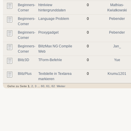
Beginners-
htmlview
0
Mathias-
Corner
hintergrunddaten
Kwiatkowski
Beginners-
Language Problem
0
Pebender
Corner
Beginners-
Proxygadget
0
Pebender
Corner
Beginners-
BlitzMax NG Compile
0
Jan_
Corner
Web
Blitz3D
TForm-Befehle
0
Yue
BlitzPlus
Textstelle in Textarea
0
Krumu1201
markieren
Gehe zu Seite
1
,
2
,
3
...
60
,
61
,
62
Weiter