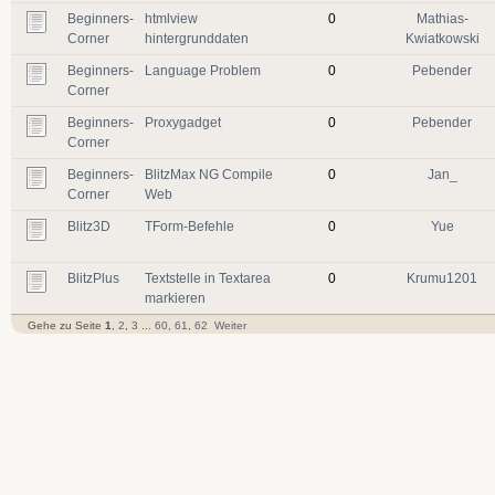
Beginners-
htmlview
0
Mathias-
Corner
hintergrunddaten
Kwiatkowski
Beginners-
Language Problem
0
Pebender
Corner
Beginners-
Proxygadget
0
Pebender
Corner
Beginners-
BlitzMax NG Compile
0
Jan_
Corner
Web
Blitz3D
TForm-Befehle
0
Yue
BlitzPlus
Textstelle in Textarea
0
Krumu1201
markieren
Gehe zu Seite
1
,
2
,
3
...
60
,
61
,
62
Weiter