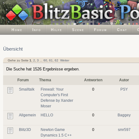
Home
Info
Hilfe
Szene
Forum
Chat
Übersicht
Gehe zu Seite
1
,
2
,
3
...
60
,
61
,
62
Weiter
Die Suche hat 1526 Ergebnisse ergeben.
Forum
Thema
Antworten
Autor
Smalltalk
Firewall: Your
0
PSY
Computer's First
Defense by Xander
Moser
Allgemein
HELLO
0
Baggey
Blitz3D
Newton Game
0
smr597
Dynamics 1.5 C++