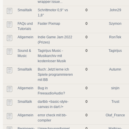
wrapper issue...
Smalltalk
Schrittmotor 0,9° vs
0
John29
1,8°
FAQs und
Faster Pixmap
0
Szymon
Tutorials
Allgemein
Indie Game Jam 2022
0
RonTek
(Prizes)
Sound &
Tagirijus Music -
0
Tagirijus
Music
Musikarchiv mit
kostenloser Musik
Smalltalk
Buch: Jetzt lerne ich
0
Autumn
Spiele programmieren
mit BB
Allgemein
Bug in
0
sinjin
FreeaudioAudio?
Smalltalk
dartbb <basic-style-
0
Trust
canvas in dart />
Allgemein
error check mit bb-
0
Olaf_France
compiler
Beginners-
Umrechnungsformel
0
Mathias-