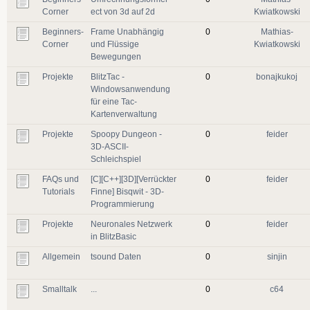
Corner
ect von 3d auf 2d
Kwiatkowski
Beginners-
Frame Unabhängig
0
Mathias-
Corner
und Flüssige
Kwiatkowski
Bewegungen
Projekte
BlitzTac -
0
bonajkukoj
Windowsanwendung
für eine Tac-
Kartenverwaltung
Projekte
Spoopy Dungeon -
0
feider
3D-ASCII-
Schleichspiel
FAQs und
[C][C++][3D][Verrückter
0
feider
Tutorials
Finne] Bisqwit - 3D-
Programmierung
Projekte
Neuronales Netzwerk
0
feider
in BlitzBasic
Allgemein
tsound Daten
0
sinjin
Smalltalk
...
0
c64