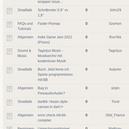
wrapper issue...
Smalltalk
Schrittmotor 0,9° vs
0
John29
1,8°
FAQs und
Faster Pixmap
0
Szymon
Tutorials
Allgemein
Indie Game Jam 2022
0
RonTek
(Prizes)
Sound &
Tagirijus Music -
0
Tagirijus
Music
Musikarchiv mit
kostenloser Musik
Smalltalk
Buch: Jetzt lerne ich
0
Autumn
Spiele programmieren
mit BB
Allgemein
Bug in
0
sinjin
FreeaudioAudio?
Smalltalk
dartbb <basic-style-
0
Trust
canvas in dart />
Allgemein
error check mit bb-
0
Olaf_France
compiler
Beginners-
Umrechnungsformel
0
Mathias-