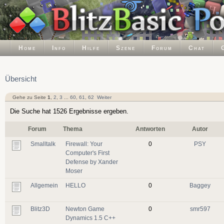
Home
Info
Hilfe
Szene
Forum
Chat
Übersicht
Gehe zu Seite
1
,
2
,
3
...
60
,
61
,
62
Weiter
Die Suche hat 1526 Ergebnisse ergeben.
Forum
Thema
Antworten
Autor
Smalltalk
Firewall: Your
0
PSY
Computer's First
Defense by Xander
Moser
Allgemein
HELLO
0
Baggey
Blitz3D
Newton Game
0
smr597
Dynamics 1.5 C++