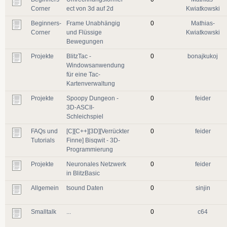
Corner
ect von 3d auf 2d
Kwiatkowski
Beginners-
Frame Unabhängig
0
Mathias-
Corner
und Flüssige
Kwiatkowski
Bewegungen
Projekte
BlitzTac -
0
bonajkukoj
Windowsanwendung
für eine Tac-
Kartenverwaltung
Projekte
Spoopy Dungeon -
0
feider
3D-ASCII-
Schleichspiel
FAQs und
[C][C++][3D][Verrückter
0
feider
Tutorials
Finne] Bisqwit - 3D-
Programmierung
Projekte
Neuronales Netzwerk
0
feider
in BlitzBasic
Allgemein
tsound Daten
0
sinjin
Smalltalk
...
0
c64