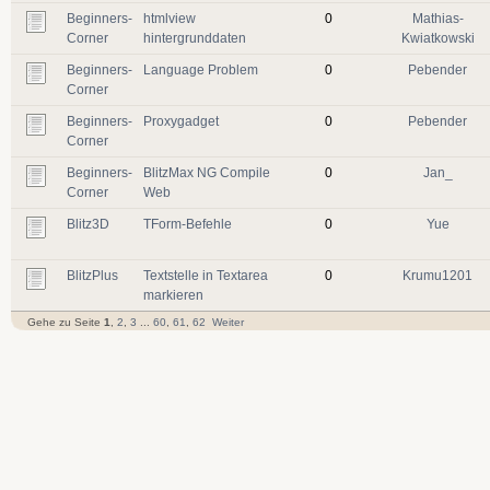
Beginners-
htmlview
0
Mathias-
Corner
hintergrunddaten
Kwiatkowski
Beginners-
Language Problem
0
Pebender
Corner
Beginners-
Proxygadget
0
Pebender
Corner
Beginners-
BlitzMax NG Compile
0
Jan_
Corner
Web
Blitz3D
TForm-Befehle
0
Yue
BlitzPlus
Textstelle in Textarea
0
Krumu1201
markieren
Gehe zu Seite
1
,
2
,
3
...
60
,
61
,
62
Weiter