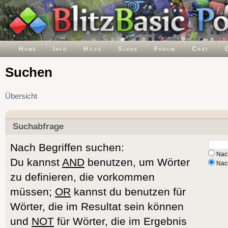
Home
Info
Hilfe
Szene
Forum
Chat
Suchen
Übersicht
Suchabfrage
Nach Begriffen suchen:
Nach
Du kannst
AND
benutzen, um Wörter
Nach
zu definieren, die vorkommen
müssen;
OR
kannst du benutzen für
Wörter, die im Resultat sein können
und
NOT
für Wörter, die im Ergebnis