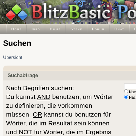
Home
Info
Hilfe
Szene
Forum
Chat
Suchen
Übersicht
Suchabfrage
Nach Begriffen suchen:
Nach
Du kannst
AND
benutzen, um Wörter
Nach
zu definieren, die vorkommen
müssen;
OR
kannst du benutzen für
Wörter, die im Resultat sein können
und
NOT
für Wörter, die im Ergebnis