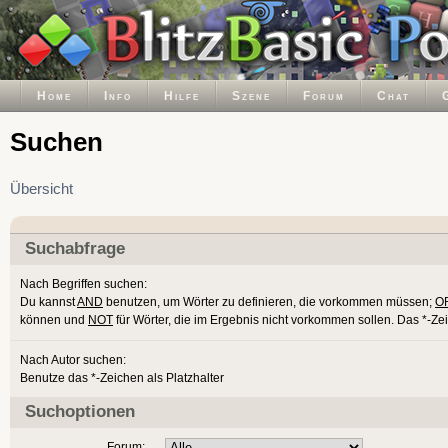
Home
Info
Hilfe
Szene
Forum
Chat
Suchen
Übersicht
Suchabfrage
Nach Begriffen suchen:
Du kannst
AND
benutzen, um Wörter zu definieren, die vorkommen müssen;
O
können und
NOT
für Wörter, die im Ergebnis nicht vorkommen sollen. Das *-Ze
Nach Autor suchen:
Benutze das *-Zeichen als Platzhalter
Suchoptionen
Forum: