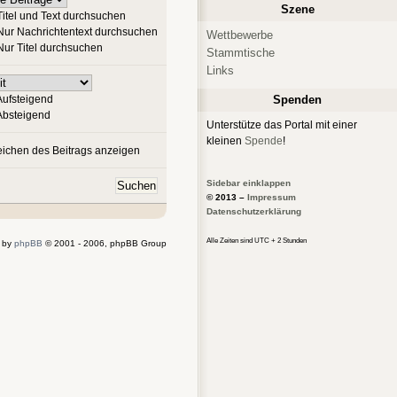
Szene
itel und Text durchsuchen
ur Nachrichtentext durchsuchen
Wettbewerbe
ur Titel durchsuchen
Stammtische
Links
ufsteigend
Spenden
bsteigend
Unterstütze das Portal mit einer
kleinen
Spende
!
ichen des Beitrags anzeigen
Sidebar einklappen
© 2013 –
Impressum
Datenschutzerklärung
Alle Zeiten sind UTC + 2 Stunden
 by
phpBB
© 2001 - 2006, phpBB Group