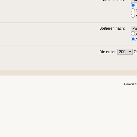
T
N
N
Sortieren nach:
A
A
Die ersten
Ze
Powered