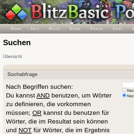
Home
Info
Hilfe
Szene
Forum
Chat
Suchen
Übersicht
Suchabfrage
Nach Begriffen suchen:
Nach
Du kannst
AND
benutzen, um Wörter
Nach
zu definieren, die vorkommen
müssen;
OR
kannst du benutzen für
Wörter, die im Resultat sein können
und
NOT
für Wörter, die im Ergebnis