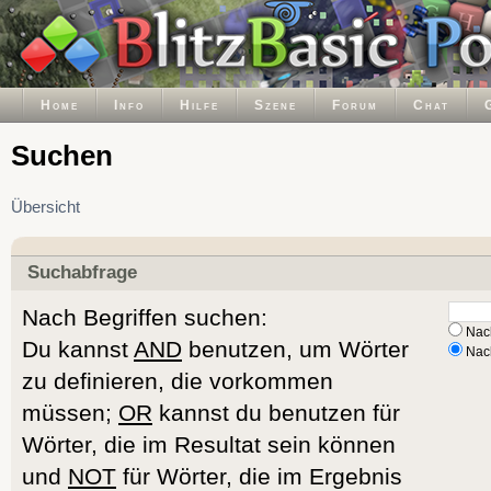
Home
Info
Hilfe
Szene
Forum
Chat
Suchen
Übersicht
Suchabfrage
Nach Begriffen suchen:
Nach
Du kannst
AND
benutzen, um Wörter
Nach
zu definieren, die vorkommen
müssen;
OR
kannst du benutzen für
Wörter, die im Resultat sein können
und
NOT
für Wörter, die im Ergebnis