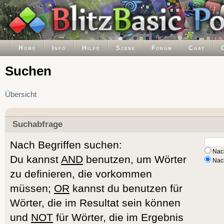
Home
Info
Hilfe
Szene
Forum
Chat
Suchen
Übersicht
Suchabfrage
Nach Begriffen suchen:
Nach
Du kannst
AND
benutzen, um Wörter
Nach
zu definieren, die vorkommen
müssen;
OR
kannst du benutzen für
Wörter, die im Resultat sein können
und
NOT
für Wörter, die im Ergebnis