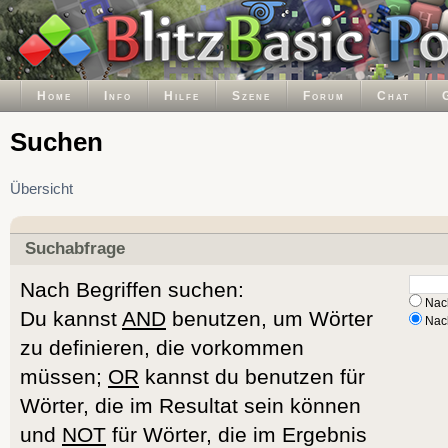
Home
Info
Hilfe
Szene
Forum
Chat
Suchen
Übersicht
Suchabfrage
Nach Begriffen suchen:
Nach
Du kannst
AND
benutzen, um Wörter
Nach
zu definieren, die vorkommen
müssen;
OR
kannst du benutzen für
Wörter, die im Resultat sein können
und
NOT
für Wörter, die im Ergebnis