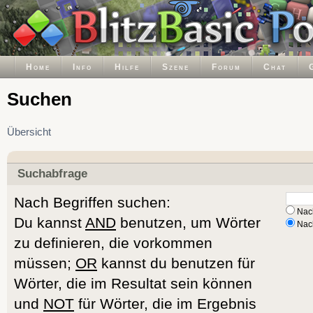
Home
Info
Hilfe
Szene
Forum
Chat
Suchen
Übersicht
Suchabfrage
Nach Begriffen suchen:
Nach
Du kannst
AND
benutzen, um Wörter
Nach
zu definieren, die vorkommen
müssen;
OR
kannst du benutzen für
Wörter, die im Resultat sein können
und
NOT
für Wörter, die im Ergebnis