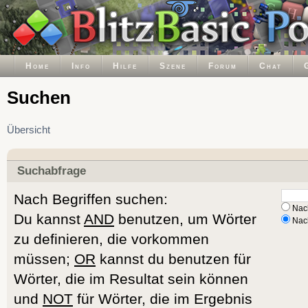
Home
Info
Hilfe
Szene
Forum
Chat
Suchen
Übersicht
Suchabfrage
Nach Begriffen suchen:
Nach
Du kannst
AND
benutzen, um Wörter
Nach
zu definieren, die vorkommen
müssen;
OR
kannst du benutzen für
Wörter, die im Resultat sein können
und
NOT
für Wörter, die im Ergebnis