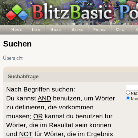
Home
Info
Hilfe
Szene
Forum
Chat
Suchen
Übersicht
Suchabfrage
Nach Begriffen suchen:
Nach
Du kannst
AND
benutzen, um Wörter
Nach
zu definieren, die vorkommen
müssen;
OR
kannst du benutzen für
Wörter, die im Resultat sein können
und
NOT
für Wörter, die im Ergebnis