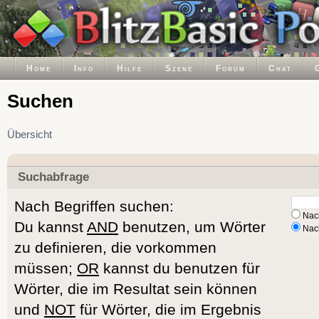
Home
Info
Hilfe
Szene
Forum
Chat
Suchen
Übersicht
Suchabfrage
Nach Begriffen suchen:
Nach
Du kannst
AND
benutzen, um Wörter
Nach
zu definieren, die vorkommen
müssen;
OR
kannst du benutzen für
Wörter, die im Resultat sein können
und
NOT
für Wörter, die im Ergebnis