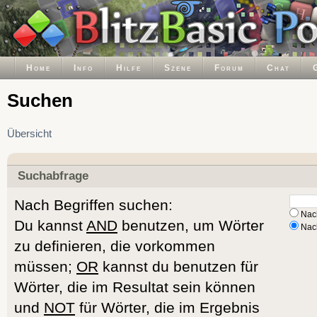
Home
Info
Hilfe
Szene
Forum
Chat
Suchen
Übersicht
Suchabfrage
Nach Begriffen suchen:
Nach
Du kannst
AND
benutzen, um Wörter
Nach
zu definieren, die vorkommen
müssen;
OR
kannst du benutzen für
Wörter, die im Resultat sein können
und
NOT
für Wörter, die im Ergebnis