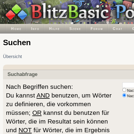
Home
Info
Hilfe
Szene
Forum
Chat
Suchen
Übersicht
Suchabfrage
Nach Begriffen suchen:
Nach
Du kannst
AND
benutzen, um Wörter
Nach
zu definieren, die vorkommen
müssen;
OR
kannst du benutzen für
Wörter, die im Resultat sein können
und
NOT
für Wörter, die im Ergebnis