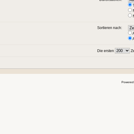
T
N
N
Sortieren nach:
A
A
Die ersten
Ze
Powered