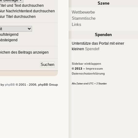
Szene
itel und Text durchsuchen
ur Nachrichtentext durchsuchen
Wettbewerbe
ur Titel durchsuchen
Stammtische
Links
ufsteigend
Spenden
bsteigend
Unterstütze das Portal mit einer
kleinen
Spende
!
ichen des Beitrags anzeigen
Sidebar einklappen
© 2013 –
Impressum
Datenschutzerklärung
Alle Zeiten sind UTC + 2 Stunden
 by
phpBB
© 2001 - 2006, phpBB Group