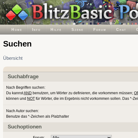
Home
Info
Hilfe
Szene
Forum
Chat
Suchen
Übersicht
Suchabfrage
Nach Begriffen suchen:
Du kannst
AND
benutzen, um Wörter zu definieren, die vorkommen müssen;
O
können und
NOT
für Wörter, die im Ergebnis nicht vorkommen sollen. Das *-Ze
Nach Autor suchen:
Benutze das *-Zeichen als Platzhalter
Suchoptionen
Forum: