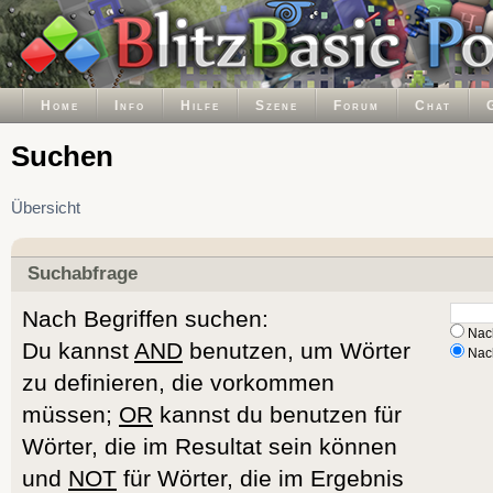
Home
Info
Hilfe
Szene
Forum
Chat
Suchen
Übersicht
Suchabfrage
Nach Begriffen suchen:
Nach
Du kannst
AND
benutzen, um Wörter
Nach
zu definieren, die vorkommen
müssen;
OR
kannst du benutzen für
Wörter, die im Resultat sein können
und
NOT
für Wörter, die im Ergebnis