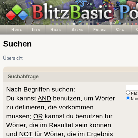
Home
Info
Hilfe
Szene
Forum
Chat
Suchen
Übersicht
Suchabfrage
Nach Begriffen suchen:
Nach
Du kannst
AND
benutzen, um Wörter
Nach
zu definieren, die vorkommen
müssen;
OR
kannst du benutzen für
Wörter, die im Resultat sein können
und
NOT
für Wörter, die im Ergebnis