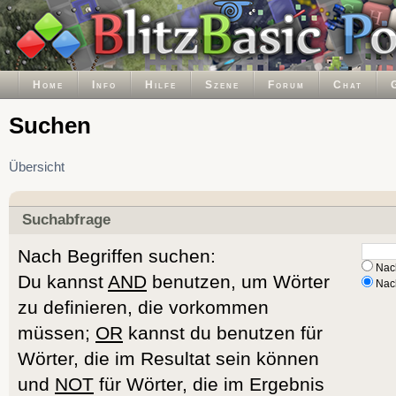
Home
Info
Hilfe
Szene
Forum
Chat
Suchen
Übersicht
Suchabfrage
Nach Begriffen suchen:
Nach
Du kannst
AND
benutzen, um Wörter
Nach
zu definieren, die vorkommen
müssen;
OR
kannst du benutzen für
Wörter, die im Resultat sein können
und
NOT
für Wörter, die im Ergebnis