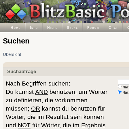
Home
Info
Hilfe
Szene
Forum
Chat
Suchen
Übersicht
Suchabfrage
Nach Begriffen suchen:
Nach
Du kannst
AND
benutzen, um Wörter
Nach
zu definieren, die vorkommen
müssen;
OR
kannst du benutzen für
Wörter, die im Resultat sein können
und
NOT
für Wörter, die im Ergebnis