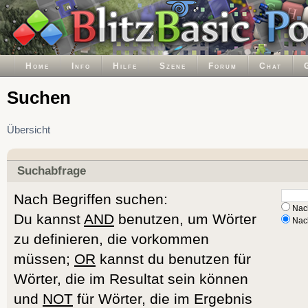
Home
Info
Hilfe
Szene
Forum
Chat
Suchen
Übersicht
Suchabfrage
Nach Begriffen suchen:
Nach
Du kannst
AND
benutzen, um Wörter
Nach
zu definieren, die vorkommen
müssen;
OR
kannst du benutzen für
Wörter, die im Resultat sein können
und
NOT
für Wörter, die im Ergebnis