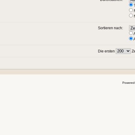
T
N
N
Sortieren nach:
A
A
Die ersten
Ze
Powered