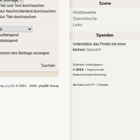
Szene
itel und Text durchsuchen
ur Nachrichtentext durchsuchen
Wettbewerbe
ur Titel durchsuchen
Stammtische
Links
ufsteigend
Spenden
bsteigend
Unterstütze das Portal mit einer
kleinen
Spende
!
ichen des Beitrags anzeigen
Sidebar einklappen
© 2013 –
Impressum
Datenschutzerklärung
Alle Zeiten sind UTC + 2 Stunden
 by
phpBB
© 2001 - 2006, phpBB Group