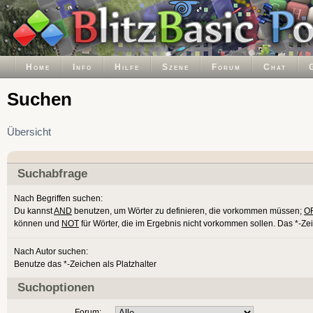
Home
Info
Hilfe
Szene
Forum
Chat
Suchen
Übersicht
Suchabfrage
Nach Begriffen suchen:
Du kannst
AND
benutzen, um Wörter zu definieren, die vorkommen müssen;
O
können und
NOT
für Wörter, die im Ergebnis nicht vorkommen sollen. Das *-Ze
Nach Autor suchen:
Benutze das *-Zeichen als Platzhalter
Suchoptionen
Forum: