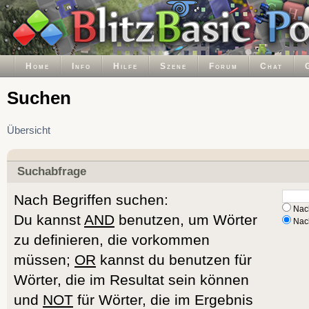
Home
Info
Hilfe
Szene
Forum
Chat
Suchen
Übersicht
Suchabfrage
Nach Begriffen suchen:
Nach
Du kannst
AND
benutzen, um Wörter
Nach
zu definieren, die vorkommen
müssen;
OR
kannst du benutzen für
Wörter, die im Resultat sein können
und
NOT
für Wörter, die im Ergebnis