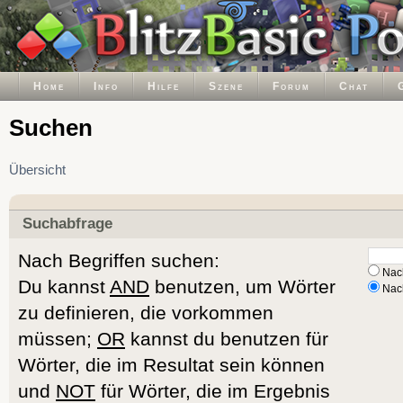
Home
Info
Hilfe
Szene
Forum
Chat
Suchen
Übersicht
Suchabfrage
Nach Begriffen suchen:
Nach
Du kannst
AND
benutzen, um Wörter
Nach
zu definieren, die vorkommen
müssen;
OR
kannst du benutzen für
Wörter, die im Resultat sein können
und
NOT
für Wörter, die im Ergebnis