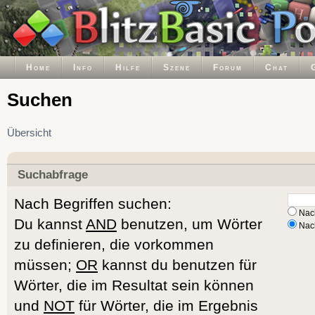
Home
Info
Hilfe
Szene
Forum
Chat
Suchen
Übersicht
Suchabfrage
Nach Begriffen suchen:
Nach
Du kannst
AND
benutzen, um Wörter
Nach
zu definieren, die vorkommen
müssen;
OR
kannst du benutzen für
Wörter, die im Resultat sein können
und
NOT
für Wörter, die im Ergebnis