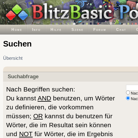
Home
Info
Hilfe
Szene
Forum
Chat
Suchen
Übersicht
Suchabfrage
Nach Begriffen suchen:
Nach
Du kannst
AND
benutzen, um Wörter
Nach
zu definieren, die vorkommen
müssen;
OR
kannst du benutzen für
Wörter, die im Resultat sein können
und
NOT
für Wörter, die im Ergebnis