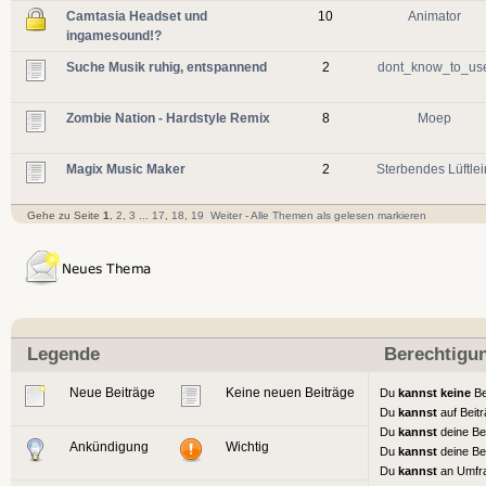
Camtasia Headset und
10
Animator
ingamesound!?
Suche Musik ruhig, entspannend
2
dont_know_to_us
Zombie Nation - Hardstyle Remix
8
Moep
Magix Music Maker
2
Sterbendes Lüftlei
Gehe zu Seite
1
,
2
,
3
...
17
,
18
,
19
Weiter
-
Alle Themen als gelesen markieren
Legende
Berechtigu
Neue Beiträge
Keine neuen Beiträge
Du
kannst keine
Be
Du
kannst
auf Beit
Du
kannst
deine Be
Ankündigung
Wichtig
Du
kannst
deine Be
Du
kannst
an Umfr