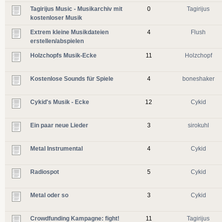
Tagirijus Music - Musikarchiv mit
0
Tagirijus
kostenloser Musik
Extrem kleine Musikdateien
4
Flush
erstellen/abspielen
Holzchopfs Musik-Ecke
11
Holzchopf
Kostenlose Sounds für Spiele
4
boneshaker
Cykid's Musik - Ecke
12
Cykid
Ein paar neue Lieder
3
sirokuhl
Metal Instrumental
4
Cykid
Radiospot
5
Cykid
Metal oder so
3
Cykid
Crowdfunding Kampagne: fight!
11
Tagirijus