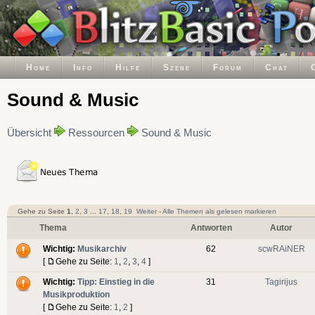
Home
Info
Hilfe
Szene
Forum
Chat
Sound & Music
Übersicht
Ressourcen
Sound & Music
Gehe zu Seite
1
,
2
,
3
...
17
,
18
,
19
Weiter
-
Alle Themen als gelesen markieren
Thema
Antworten
Autor
Wichtig:
Musikarchiv
62
scwRAiNER
[
Gehe zu Seite:
1
,
2
,
3
,
4
]
Wichtig:
Tipp: Einstieg in die
31
Tagirijus
Musikproduktion
[
Gehe zu Seite:
1
,
2
]