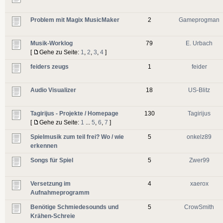
Problem mit Magix MusicMaker
2
Gameprogman
Musik-Worklog
79
E. Urbach
[
Gehe zu Seite:
1
,
2
,
3
,
4
]
feiders zeugs
1
feider
Audio Visualizer
18
US-Blitz
Tagirijus - Projekte / Homepage
130
Tagirijus
[
Gehe zu Seite:
1
...
5
,
6
,
7
]
Spielmusik zum teil frei? Wo / wie
5
onkelz89
erkennen
Songs für Spiel
5
Zwer99
Versetzung im
4
xaerox
Aufnahmeprogramm
Benötige Schmiedesounds und
5
CrowSmith
Krähen-Schreie