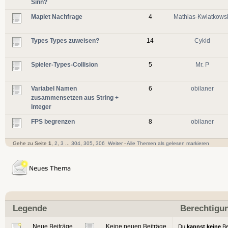
Sinn?
Maplet Nachfrage
4
Mathias-Kwiatkows
Types Types zuweisen?
14
Cykid
Spieler-Types-Collision
5
Mr. P
Variabel Namen
6
obilaner
zusammensetzen aus String +
Integer
FPS begrenzen
8
obilaner
Gehe zu Seite
1
,
2
,
3
...
304
,
305
,
306
Weiter
-
Alle Themen als gelesen markieren
Legende
Berechtigu
Neue Beiträge
Keine neuen Beiträge
Du
kannst keine
Be