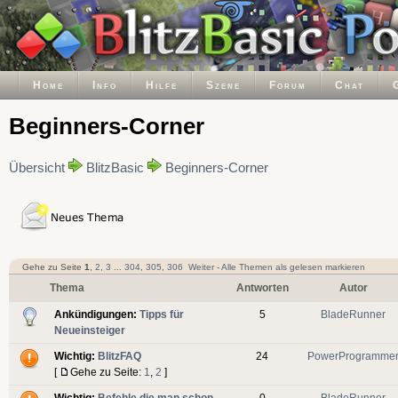
Home
Info
Hilfe
Szene
Forum
Chat
Beginners-Corner
Übersicht
BlitzBasic
Beginners-Corner
Gehe zu Seite
1
,
2
,
3
...
304
,
305
,
306
Weiter
-
Alle Themen als gelesen markieren
Thema
Antworten
Autor
Ankündigungen:
Tipps für
5
BladeRunner
Neueinsteiger
Wichtig:
BlitzFAQ
24
PowerProgramme
[
Gehe zu Seite:
1
,
2
]
Wichtig:
Befehle die man schon
0
BladeRunner