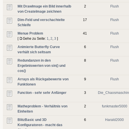
Mit DrawImage ein Bild innerhalb
2
Flush
von CreateImage zeichnen
Dim-Feld und verschachtelte
17
Flush
Schleife
Menue Problem
41
Flush
[
Gehe zu Seite:
1
,
2
,
3
]
Animierte Butterfly Curve
6
Flush
verhält sich seltsam
Redundanzen in den
8
Flush
Ergebniswerten von sin() und
cos()
Arrays als Rückgabewerte von
9
Flush
Funktionen
Function - sehr sehr Anfänger
3
Die_Chaosmaschi
Matheproblem - Verhältnis von
2
funkmaster5000
Einheiten
BlitzBasic und 3D
6
Harald2000
Konfiguratoren - macht das