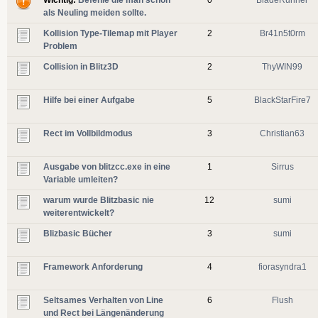
als Neuling meiden sollte.
Kollision Type-Tilemap mit Player
2
Br41n5t0rm
Problem
Collision in Blitz3D
2
ThyWIN99
Hilfe bei einer Aufgabe
5
BlackStarFire7
Rect im Vollbildmodus
3
Christian63
Ausgabe von blitzcc.exe in eine
1
Sirrus
Variable umleiten?
warum wurde Blitzbasic nie
12
sumi
weiterentwickelt?
Blizbasic Bücher
3
sumi
Framework Anforderung
4
fiorasyndra1
Seltsames Verhalten von Line
6
Flush
und Rect bei Längenänderung