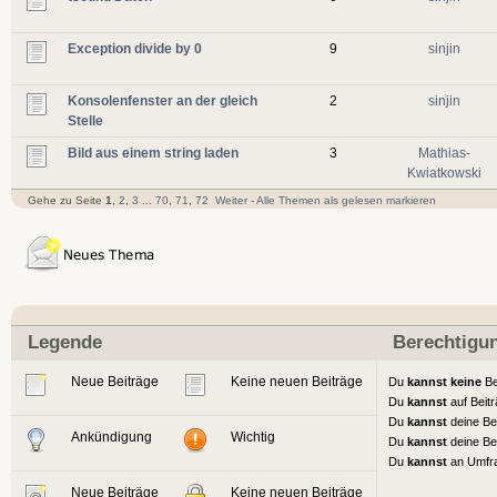
Exception divide by 0
9
sinjin
Konsolenfenster an der gleich
2
sinjin
Stelle
Bild aus einem string laden
3
Mathias-
Kwiatkowski
Gehe zu Seite
1
,
2
,
3
...
70
,
71
,
72
Weiter
-
Alle Themen als gelesen markieren
Legende
Berechtigu
Neue Beiträge
Keine neuen Beiträge
Du
kannst keine
Be
Du
kannst
auf Beit
Du
kannst
deine Be
Ankündigung
Wichtig
Du
kannst
deine Be
Du
kannst
an Umfr
Neue Beiträge
Keine neuen Beiträge