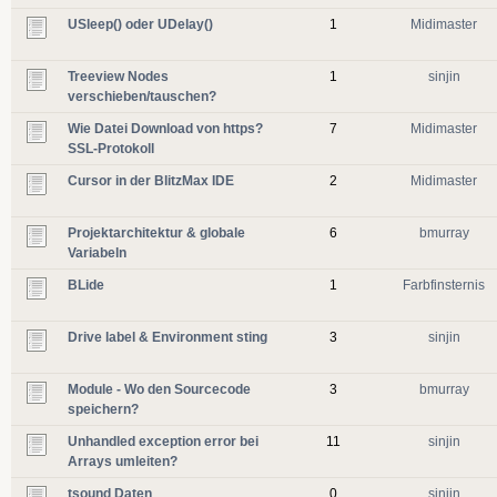
USleep() oder UDelay()
1
Midimaster
Treeview Nodes
1
sinjin
verschieben/tauschen?
Wie Datei Download von https?
7
Midimaster
SSL-Protokoll
Cursor in der BlitzMax IDE
2
Midimaster
Projektarchitektur & globale
6
bmurray
Variabeln
BLide
1
Farbfinsternis
Drive label & Environment sting
3
sinjin
Module - Wo den Sourcecode
3
bmurray
speichern?
Unhandled exception error bei
11
sinjin
Arrays umleiten?
tsound Daten
0
sinjin