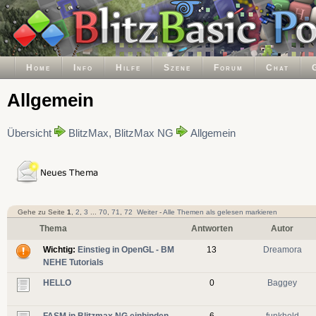
Home
Info
Hilfe
Szene
Forum
Chat
Allgemein
Übersicht
BlitzMax, BlitzMax NG
Allgemein
Gehe zu Seite
1
,
2
,
3
...
70
,
71
,
72
Weiter
-
Alle Themen als gelesen markieren
Thema
Antworten
Autor
Wichtig:
Einstieg in OpenGL - BM
13
Dreamora
NEHE Tutorials
HELLO
0
Baggey
FASM in Blitzmax NG einbinden.
6
funkheld