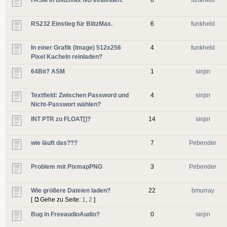
RS232 Einstieg für BlitzMax.
6
funkheld
In einer Grafik (Image) 512x256
4
funkheld
Pixel Kacheln reinladen?
64Bit? ASM
1
sinjin
Textfield: Zwischen Password und
4
sinjin
Nicht-Passwort wählen?
INT PTR zu FLOAT[]?
14
sinjin
wie läuft das???
7
Pebender
Problem mit PixmapPNG
3
Pebender
Wie größere Dateien laden?
22
bmurray
[
Gehe zu Seite:
1
,
2
]
Bug in FreeaudioAudio?
0
sinjin