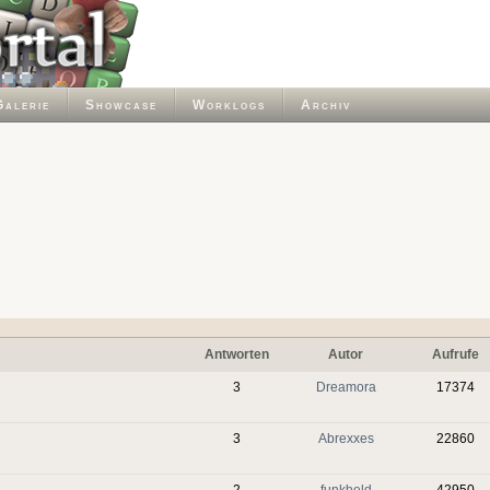
Galerie
Showcase
Worklogs
Archiv
Antworten
Autor
Aufrufe
3
Dreamora
17374
3
Abrexxes
22860
2
funkheld
42950