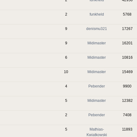
2
funkheld
5768
9
denismu321
17267
9
Midimaster
16201
6
Midimaster
10816
10
Midimaster
15469
4
Pebender
9900
5
Midimaster
12382
2
Pebender
7408
5
Mathias-
11893
Kwiatkowski