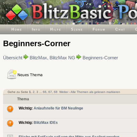
Home
Info
Hilfe
Szene
Forum
Chat
Beginners-Corner
Übersicht
BlitzMax, BlitzMax NG
Beginners-Corner
Gehe zu Seite
1
,
2
,
3
...
66
,
67
,
68
Weiter
-
Alle Themen als gelesen markieren
Thema
Wichtig:
Anlaufstelle für BM Neulinge
Wichtig:
BlitzMax IDEs
Fläche mit SetScale soll von der Mitte aus Scaliert werden.