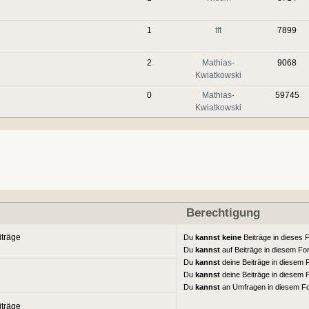
1
tft
7899
2
Mathias-
9068
Kwiatkowski
0
Mathias-
59745
Kwiatkowski
Berechtigung
iträge
Du
kannst keine
Beiträge in dieses 
Du
kannst
auf Beiträge in diesem F
Du
kannst
deine Beiträge in diesem
Du
kannst
deine Beiträge in diesem
Du
kannst
an Umfragen in diesem 
iträge