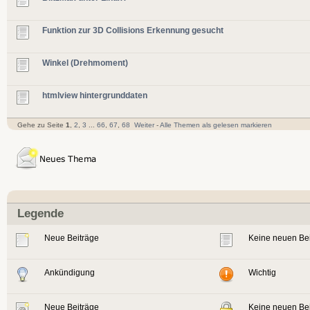
Funktion zur 3D Collisions Erkennung gesucht
Winkel (Drehmoment)
htmlview hintergrunddaten
Gehe zu Seite
1
,
2
,
3
...
66
,
67
,
68
Weiter
-
Alle Themen als gelesen markieren
Legende
Neue Beiträge
Keine neuen Be
Ankündigung
Wichtig
Neue Beiträge
Keine neuen Be