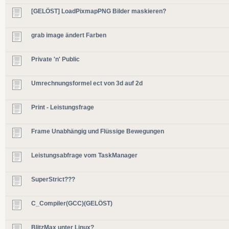
[GELÖST] LoadPixmapPNG Bilder maskieren?
grab image ändert Farben
Private 'n' Public
Umrechnungsformel ect von 3d auf 2d
Print - Leistungsfrage
Frame Unabhängig und Flüssige Bewegungen
Leistungsabfrage vom TaskManager
SuperStrict???
C_Compiler(GCC)(GELÖST)
BlitzMax unter Linux?