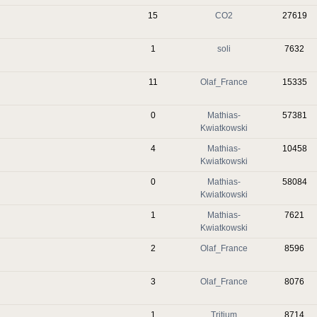
15
CO2
27619
1
soli
7632
11
Olaf_France
15335
0
Mathias-
57381
Kwiatkowski
4
Mathias-
10458
Kwiatkowski
0
Mathias-
58084
Kwiatkowski
1
Mathias-
7621
Kwiatkowski
2
Olaf_France
8596
3
Olaf_France
8076
1
Tritium
8714