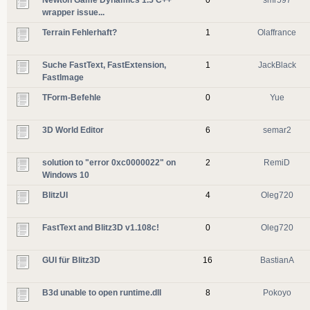
wrapper issue...
Terrain Fehlerhaft?
1
Olaffrance
Suche FastText, FastExtension,
1
JackBlack
FastImage
TForm-Befehle
0
Yue
3D World Editor
6
semar2
solution to "error 0xc0000022" on
2
RemiD
Windows 10
BlitzUI
4
Oleg720
FastText and Blitz3D v1.108c!
0
Oleg720
GUI für Blitz3D
16
BastianA
B3d unable to open runtime.dll
8
Pokoyo