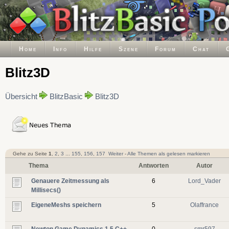
Home
Info
Hilfe
Szene
Forum
Chat
Blitz3D
Übersicht
BlitzBasic
Blitz3D
Gehe zu Seite
1
,
2
,
3
...
155
,
156
,
157
Weiter
-
Alle Themen als gelesen markieren
Thema
Antworten
Autor
Genauere Zeitmessung als
6
Lord_Vader
Millisecs()
EigeneMeshs speichern
5
Olaffrance
Newton Game Dynamics 1.5 C++
0
smr597