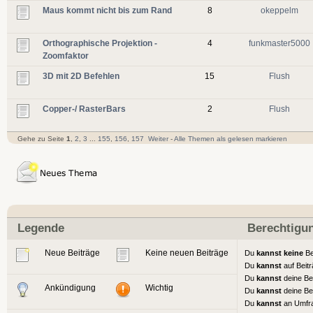
Maus kommt nicht bis zum Rand
8
okeppelm
Orthographische Projektion -
4
funkmaster5000
Zoomfaktor
3D mit 2D Befehlen
15
Flush
Copper-/ RasterBars
2
Flush
Gehe zu Seite
1
,
2
,
3
...
155
,
156
,
157
Weiter
-
Alle Themen als gelesen markieren
Legende
Berechtigu
Neue Beiträge
Keine neuen Beiträge
Du
kannst keine
Be
Du
kannst
auf Beit
Du
kannst
deine Be
Ankündigung
Wichtig
Du
kannst
deine Be
Du
kannst
an Umfr