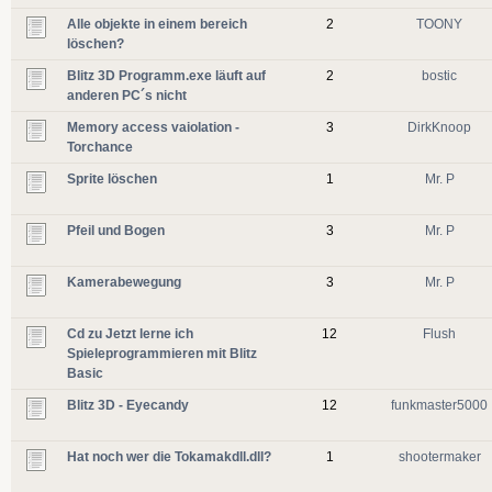
Alle objekte in einem bereich
2
TOONY
löschen?
Blitz 3D Programm.exe läuft auf
2
bostic
anderen PC´s nicht
Memory access vaiolation -
3
DirkKnoop
Torchance
Sprite löschen
1
Mr. P
Pfeil und Bogen
3
Mr. P
Kamerabewegung
3
Mr. P
Cd zu Jetzt lerne ich
12
Flush
Spieleprogrammieren mit Blitz
Basic
Blitz 3D - Eyecandy
12
funkmaster5000
Hat noch wer die Tokamakdll.dll?
1
shootermaker