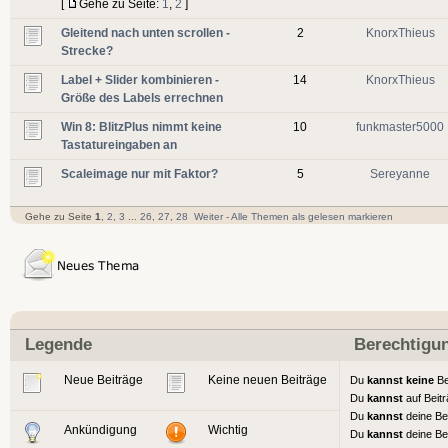
[
Gehe zu Seite:
1
,
2
]
Gleitend nach unten scrollen -
2
KnorxThieus
Strecke?
Label + Slider kombinieren -
14
KnorxThieus
Größe des Labels errechnen
Win 8: BlitzPlus nimmt keine
10
funkmaster5000
Tastatureingaben an
Scaleimage nur mit Faktor?
5
Sereyanne
Gehe zu Seite
1
,
2
,
3
...
26
,
27
,
28
Weiter
-
Alle Themen als gelesen markieren
Legende
Berechtigu
Neue Beiträge
Keine neuen Beiträge
Du
kannst keine
Be
Du
kannst
auf Beit
Du
kannst
deine Be
Ankündigung
Wichtig
Du
kannst
deine Be