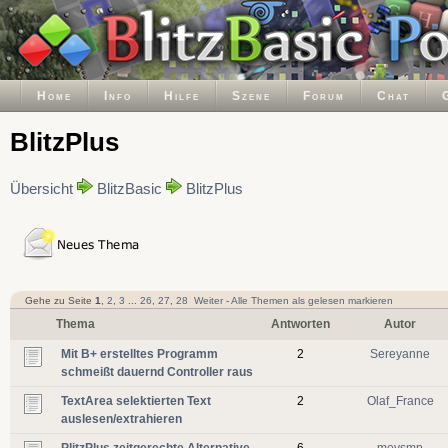
Home
Info
Hilfe
Szene
Forum
Chat
BlitzPlus
Übersicht
BlitzBasic
BlitzPlus
Gehe zu Seite
1
,
2
,
3
...
26
,
27
,
28
Weiter
-
Alle Themen als gelesen markieren
Thema
Antworten
Autor
Mit B+ erstelltes Programm
2
Sereyanne
schmeißt dauernd Controller raus
TextArea selektierten Text
2
Olaf_France
auslesen/extrahieren
PlitzPlus zeitgerechte Alternative
6
mevsmp