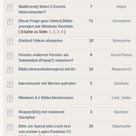
WaitEvent() liefert 2 Events
7
Hubsi
hintereinander?
[Neue Frage ganz hinten] Bilder
71
Sereyanne
anzeigen wie Windows Diashow
[
Gehe zu Seite:
1
,
2
,
3
,
4
]
(Gelöst) Videos abspielen
10
Sereyanne
Fenster anderem Fenster als
6
KnorxThieus
Subwindow (Popup?) zuweisen?
Bildschirmaufnahmegerät mit B+
10
Mrgames13
Internetseite mit Werten aufrufen
5
Gombolo
Windows 8.1 Bildschirmtastatur
1
Lord_Vader
RequestDir() mit relativem
3
Bamboo
Startpfad
Bitte um Speed und crash test
25
Silbersurfer
von meiner Lupen Funktion !!!!