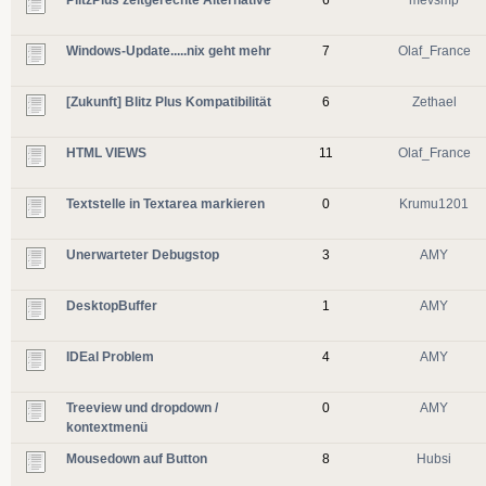
Windows-Update.....nix geht mehr
7
Olaf_France
[Zukunft] Blitz Plus Kompatibilität
6
Zethael
HTML VIEWS
11
Olaf_France
Textstelle in Textarea markieren
0
Krumu1201
Unerwarteter Debugstop
3
AMY
DesktopBuffer
1
AMY
IDEal Problem
4
AMY
Treeview und dropdown /
0
AMY
kontextmenü
Mousedown auf Button
8
Hubsi