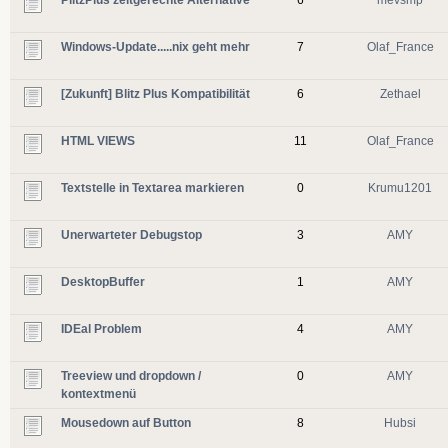
Windows-Update.....nix geht mehr
7
Olaf_France
[Zukunft] Blitz Plus Kompatibilität
6
Zethael
HTML VIEWS
11
Olaf_France
Textstelle in Textarea markieren
0
Krumu1201
Unerwarteter Debugstop
3
AMY
DesktopBuffer
1
AMY
IDEal Problem
4
AMY
Treeview und dropdown /
0
AMY
kontextmenü
Mousedown auf Button
8
Hubsi