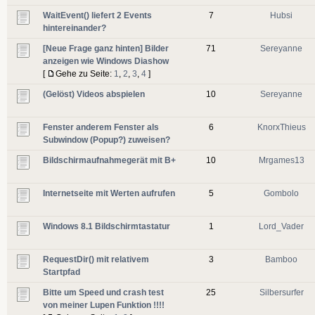
WaitEvent() liefert 2 Events
7
Hubsi
hintereinander?
[Neue Frage ganz hinten] Bilder
71
Sereyanne
anzeigen wie Windows Diashow
[
Gehe zu Seite:
1
,
2
,
3
,
4
]
(Gelöst) Videos abspielen
10
Sereyanne
Fenster anderem Fenster als
6
KnorxThieus
Subwindow (Popup?) zuweisen?
Bildschirmaufnahmegerät mit B+
10
Mrgames13
Internetseite mit Werten aufrufen
5
Gombolo
Windows 8.1 Bildschirmtastatur
1
Lord_Vader
RequestDir() mit relativem
3
Bamboo
Startpfad
Bitte um Speed und crash test
25
Silbersurfer
von meiner Lupen Funktion !!!!