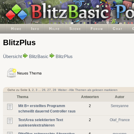
Home
Info
Hilfe
Szene
Forum
Chat
BlitzPlus
Übersicht
BlitzBasic
BlitzPlus
Gehe zu Seite
1
,
2
,
3
...
26
,
27
,
28
Weiter
-
Alle Themen als gelesen markieren
Thema
Antworten
Autor
Mit B+ erstelltes Programm
2
Sereyanne
schmeißt dauernd Controller raus
TextArea selektierten Text
2
Olaf_France
auslesen/extrahieren
PlitzPlus zeitgerechte Alternative
6
mevsmp