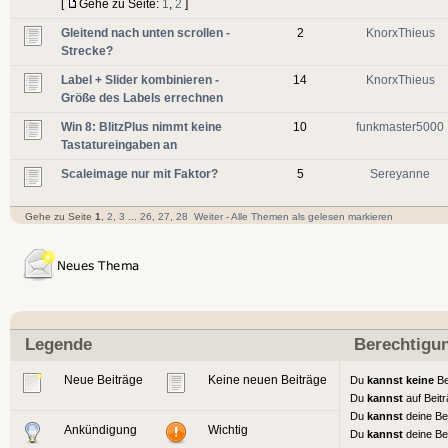
[
Gehe zu Seite:
1
,
2
]
Gleitend nach unten scrollen -
2
KnorxThieus
Strecke?
Label + Slider kombinieren -
14
KnorxThieus
Größe des Labels errechnen
Win 8: BlitzPlus nimmt keine
10
funkmaster5000
Tastatureingaben an
Scaleimage nur mit Faktor?
5
Sereyanne
Gehe zu Seite
1
,
2
,
3
...
26
,
27
,
28
Weiter
-
Alle Themen als gelesen markieren
Legende
Berechtigu
Neue Beiträge
Keine neuen Beiträge
Du
kannst keine
Be
Du
kannst
auf Beit
Du
kannst
deine Be
Ankündigung
Wichtig
Du
kannst
deine Be