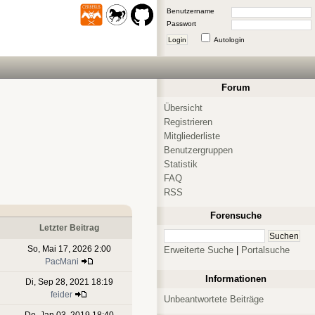
Benutzername
Passwort
Login
Autologin
Forum
Übersicht
Registrieren
Mitgliederliste
Benutzergruppen
Statistik
FAQ
RSS
Forensuche
Letzter Beitrag
So, Mai 17, 2026 2:00
Erweiterte Suche
|
Portalsuche
PacMani
Informationen
Di, Sep 28, 2021 18:19
feider
Unbeantwortete Beiträge
Do, Jan 03, 2019 18:40