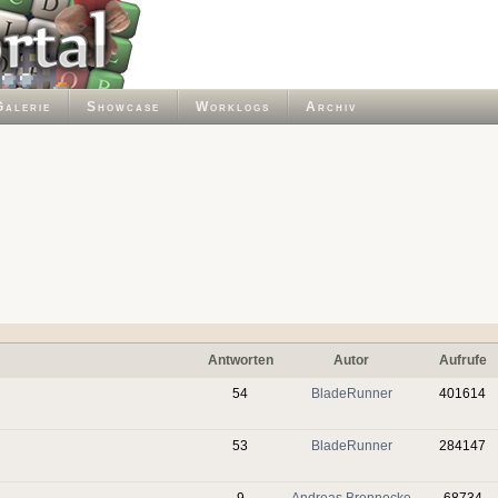
Galerie
Showcase
Worklogs
Archiv
Antworten
Autor
Aufrufe
54
BladeRunner
401614
53
BladeRunner
284147
9
Andreas Brennecke
68734