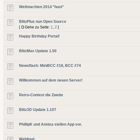
Weihnachten 2014 *hust*
BlitzPlus nun Open Source
[
Gehe zu Seite:
1
,
2
]
Happy Birthday Portal!
BlitzMax Update 1.50
Newsflash: MiniBCC #18, BCC #74
Willkommen auf dem neuen Server!
Retro-Contest die Zweite
Blitz3D Update 1.107
PhillipK und Annixa stellen App vor.
Wahltag!