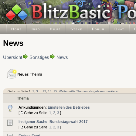
Home
Info
Hilfe
Szene
Forum
Chat
News
Übersicht
Sonstiges
News
Gehe zu Seite
1
,
2
,
3
...
13
,
14
,
15
Weiter
-
Alle Themen als gelesen markieren
Thema
Ankündigungen:
Einstellen des Betriebes
[
Gehe zu Seite:
1
,
2
,
3
]
In eigener Sache: Bundestagswahl 2017
[
Gehe zu Seite:
1
,
2
,
3
]
Frohes Fest!