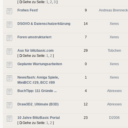
[
Gehe zu Seite:
1
,
2
,
3
]
Frohes Fest!
9
Andreas Brenneck
DSGVO & Datenschutzerklärung
14
Xeres
Foren umstrukturiert
7
Xeres
Aus für blitzbasic.com
29
Tobchen
[
Gehe zu Seite:
1
,
2
]
Geplante Wartungsarbeiten
0
Xeres
Newsflash: Amiga Spiele,
1
Xeres
MiniBCC #29, BCC #89
BuchTipp: 111 Gründe ...
4
Abrexxes
Draw3D2_Ultimate (B3D)
12
Abrexxes
10 Jahre BlitzBasic Portal
23
D2006
[
Gehe zu Seite:
1
,
2
]