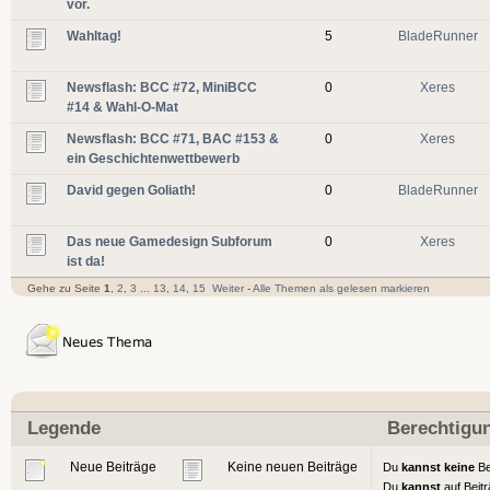
vor.
Wahltag!
5
BladeRunner
Newsflash: BCC #72, MiniBCC
0
Xeres
#14 & Wahl-O-Mat
Newsflash: BCC #71, BAC #153 &
0
Xeres
ein Geschichtenwettbewerb
David gegen Goliath!
0
BladeRunner
Das neue Gamedesign Subforum
0
Xeres
ist da!
Gehe zu Seite
1
,
2
,
3
...
13
,
14
,
15
Weiter
-
Alle Themen als gelesen markieren
Legende
Berechtigu
Neue Beiträge
Keine neuen Beiträge
Du
kannst keine
Be
Du
kannst
auf Beit