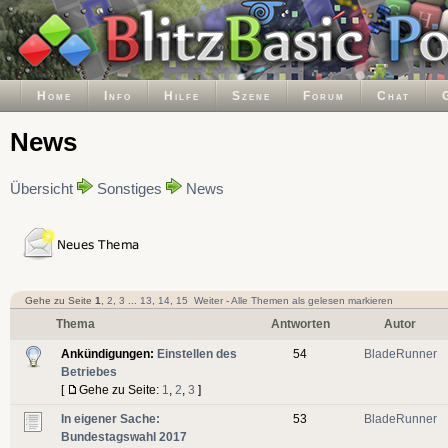
Home
Info
Hilfe
Szene
Forum
Chat
News
Übersicht
Sonstiges
News
Gehe zu Seite
1
,
2
,
3
...
13
,
14
,
15
Weiter
-
Alle Themen als gelesen markieren
Thema
Antworten
Autor
Ankündigungen:
Einstellen des
54
BladeRunner
Betriebes
[
Gehe zu Seite:
1
,
2
,
3
]
In eigener Sache:
53
BladeRunner
Bundestagswahl 2017