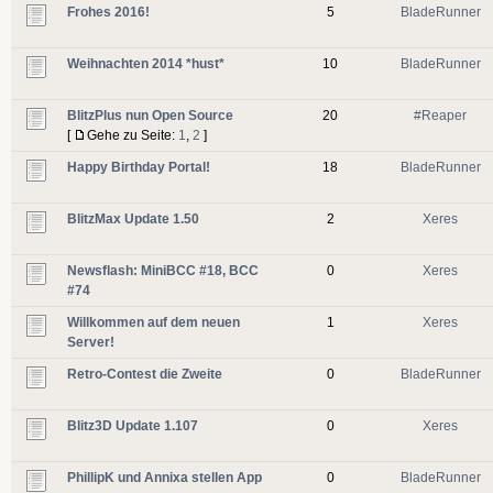
Frohes 2016!
5
BladeRunner
Weihnachten 2014 *hust*
10
BladeRunner
BlitzPlus nun Open Source
20
#Reaper
[
Gehe zu Seite:
1
,
2
]
Happy Birthday Portal!
18
BladeRunner
BlitzMax Update 1.50
2
Xeres
Newsflash: MiniBCC #18, BCC
0
Xeres
#74
Willkommen auf dem neuen
1
Xeres
Server!
Retro-Contest die Zweite
0
BladeRunner
Blitz3D Update 1.107
0
Xeres
PhillipK und Annixa stellen App
0
BladeRunner