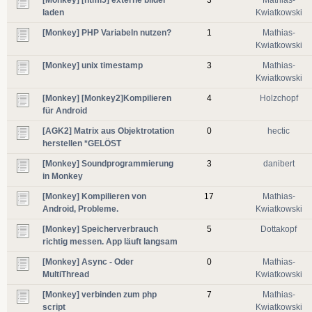
laden
Kwiatkowski
[Monkey] PHP Variabeln nutzen?
1
Mathias-
Kwiatkowski
[Monkey] unix timestamp
3
Mathias-
Kwiatkowski
[Monkey] [Monkey2]Kompilieren
4
Holzchopf
für Android
[AGK2] Matrix aus Objektrotation
0
hectic
herstellen *GELÖST
[Monkey] Soundprogrammierung
3
danibert
in Monkey
[Monkey] Kompilieren von
17
Mathias-
Android, Probleme.
Kwiatkowski
[Monkey] Speicherverbrauch
5
Dottakopf
richtig messen. App läuft langsam
[Monkey] Async - Oder
0
Mathias-
MultiThread
Kwiatkowski
[Monkey] verbinden zum php
7
Mathias-
script
Kwiatkowski