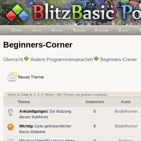
Home
Info
Hilfe
Szene
Forum
Chat
Beginners-Corner
Übersicht
Andere Programmiersprachen
Beginners-Corner
Gehe zu Seite
1
,
2
,
3
,
4
Weiter
-
Alle Themen als gelesen markieren
Thema
Antworten
Autor
Ankündigungen:
Zur Nutzung
0
BladeRunner
dieser Subforen
Wichtig:
Liste gebräuchlicher
9
BladeRunner
Basic-Dialekte
[Monkey] [html5] externe bilder
3
Mathias-