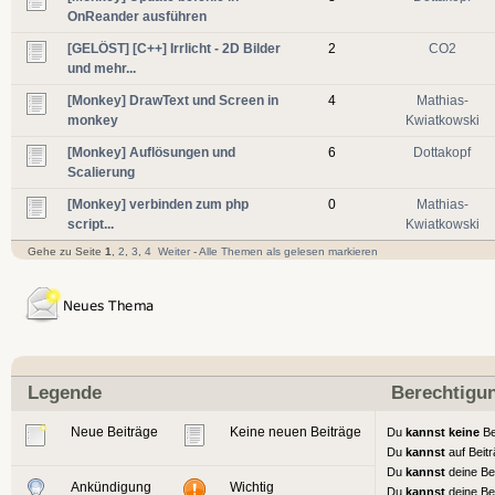
OnReander ausführen
[GELÖST] [C++] Irrlicht - 2D Bilder
2
CO2
und mehr...
[Monkey] DrawText und Screen in
4
Mathias-
monkey
Kwiatkowski
[Monkey] Auflösungen und
6
Dottakopf
Scalierung
[Monkey] verbinden zum php
0
Mathias-
script...
Kwiatkowski
Gehe zu Seite
1
,
2
,
3
,
4
Weiter
-
Alle Themen als gelesen markieren
Legende
Berechtigu
Neue Beiträge
Keine neuen Beiträge
Du
kannst keine
Be
Du
kannst
auf Beit
Du
kannst
deine Be
Ankündigung
Wichtig
Du
kannst
deine Be