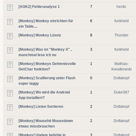
[AGK2] Fehleranalyse 1
7
hectic
[Monkey] Monkey einrichten für
6
funkheld
ein Table....
[Monkey] Monkey Lizenz
8
Thunder
[Monkey] Was ist "Monkey X" ,
3
funkheld
manchmal lese ich nu
[Monkey] Monkeys Gehmnisvolle
1
Mathias-
GetChar funktion?
Kwiatkowski
[Monkey] Scallierung unter Flash
0
Dottakopf
super laggy
[Monkey] Wo wird die Android
1
DukeS87
App installiert?
[Monkey] Listen Sortieren
2
Dottakopf
[Monkey] Mousehit Mousedown
2
Dottakopf
etwas missbrauchen
[Monkey] Update befehle in
3
Dottakopf